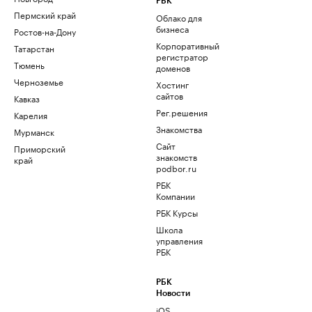
РБК
Пермский край
Облако для
бизнеса
Ростов-на-Дону
Корпоративный
Татарстан
регистратор
Тюмень
доменов
Черноземье
Хостинг
сайтов
Кавказ
Рег.решения
Карелия
Знакомства
Мурманск
Сайт
Приморский
знакомств
край
podbor.ru
РБК
Компании
РБК Курсы
Школа
управления
РБК
РБК
Новости
iOS