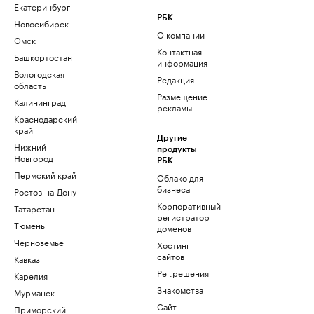
Екатеринбург
РБК
Новосибирск
О компании
Омск
Контактная
Башкортостан
информация
Вологодская
Редакция
область
Размещение
Калининград
рекламы
Краснодарский
край
Другие
Нижний
продукты
Новгород
РБК
Пермский край
Облако для
бизнеса
Ростов-на-Дону
Корпоративный
Татарстан
регистратор
Тюмень
доменов
Черноземье
Хостинг
сайтов
Кавказ
Рег.решения
Карелия
Знакомства
Мурманск
Сайт
Приморский