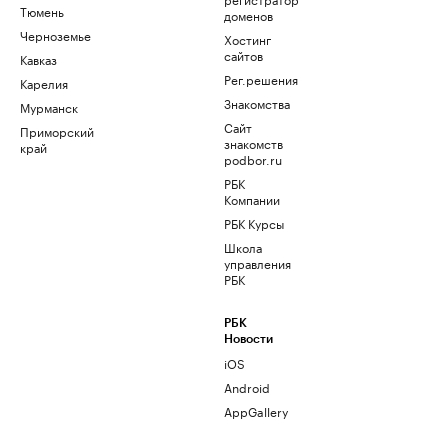
Тюмень
доменов
Черноземье
Хостинг
сайтов
Кавказ
Рег.решения
Карелия
Знакомства
Мурманск
Сайт
Приморский
знакомств
край
podbor.ru
РБК
Компании
РБК Курсы
Школа
управления
РБК
РБК
Новости
iOS
Android
AppGallery