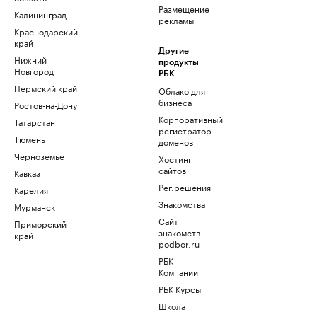
Размещение
Калининград
рекламы
Краснодарский
край
Другие
Нижний
продукты
Новгород
РБК
Пермский край
Облако для
бизнеса
Ростов-на-Дону
Корпоративный
Татарстан
регистратор
Тюмень
доменов
Черноземье
Хостинг
сайтов
Кавказ
Рег.решения
Карелия
Знакомства
Мурманск
Сайт
Приморский
знакомств
край
podbor.ru
РБК
Компании
РБК Курсы
Школа
управления