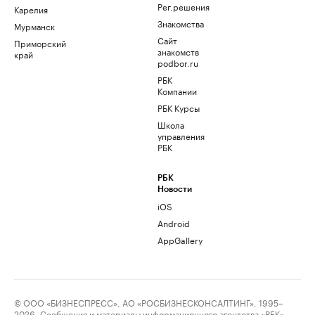
Рег.решения
Карелия
Знакомства
Мурманск
Сайт
Приморский
знакомств
край
podbor.ru
РБК
Компании
РБК Курсы
Школа
управления
РБК
РБК
Новости
iOS
Android
AppGallery
© ООО «БИЗНЕСПРЕСС», АО «РОСБИЗНЕСКОНСАЛТИНГ», 1995–
2026. Сообщения и материалы информационного агентства «РБК»