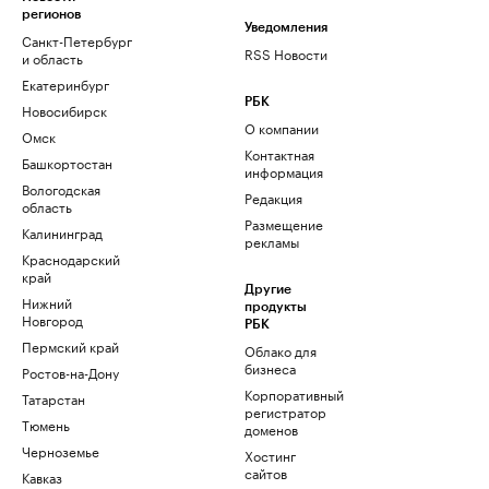
регионов
Уведомления
Санкт-Петербург
RSS Новости
и область
Екатеринбург
РБК
Новосибирск
О компании
Омск
Контактная
Башкортостан
информация
Вологодская
Редакция
область
Размещение
Калининград
рекламы
Краснодарский
край
Другие
Нижний
продукты
Новгород
РБК
Пермский край
Облако для
бизнеса
Ростов-на-Дону
Корпоративный
Татарстан
регистратор
Тюмень
доменов
Черноземье
Хостинг
сайтов
Кавказ