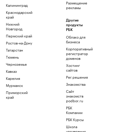
Размещение
Калининград
рекламы
Краснодарский
край
Другие
Нижний
продукты
Новгород
РБК
Пермский край
Облако для
бизнеса
Ростов-на-Дону
Корпоративный
Татарстан
регистратор
Тюмень
доменов
Черноземье
Хостинг
сайтов
Кавказ
Рег.решения
Карелия
Знакомства
Мурманск
Сайт
Приморский
знакомств
край
podbor.ru
РБК
Компании
РБК Курсы
Школа
управления