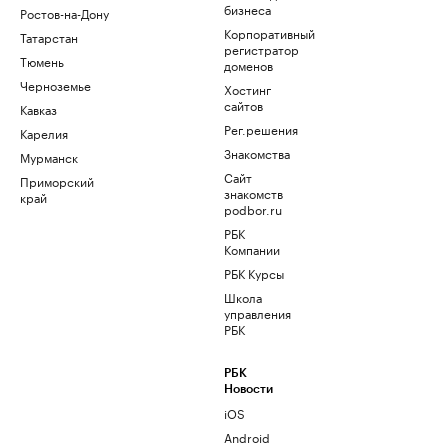
бизнеса
Ростов-на-Дону
Корпоративный
Татарстан
регистратор
Тюмень
доменов
Черноземье
Хостинг
сайтов
Кавказ
Рег.решения
Карелия
Знакомства
Мурманск
Сайт
Приморский
знакомств
край
podbor.ru
РБК
Компании
РБК Курсы
Школа
управления
РБК
РБК
Новости
iOS
Android