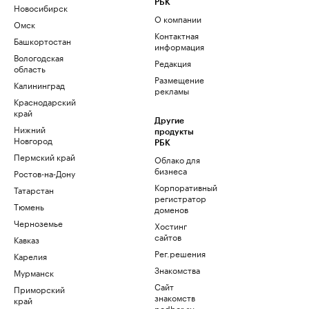
РБК
Новосибирск
О компании
Омск
Контактная
Башкортостан
информация
Вологодская
Редакция
область
Размещение
Калининград
рекламы
Краснодарский
край
Другие
Нижний
продукты
Новгород
РБК
Пермский край
Облако для
бизнеса
Ростов-на-Дону
Корпоративный
Татарстан
регистратор
Тюмень
доменов
Черноземье
Хостинг
сайтов
Кавказ
Рег.решения
Карелия
Знакомства
Мурманск
Сайт
Приморский
знакомств
край
podbor.ru