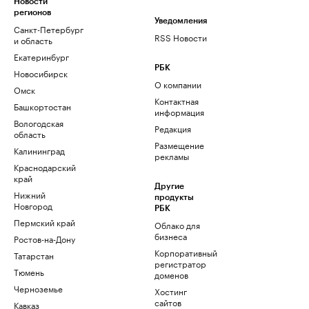
Новости
регионов
Уведомления
Санкт-Петербург
RSS Новости
и область
Екатеринбург
РБК
Новосибирск
О компании
Омск
Контактная
Башкортостан
информация
Вологодская
Редакция
область
Размещение
Калининград
рекламы
Краснодарский
край
Другие
Нижний
продукты
Новгород
РБК
Пермский край
Облако для
бизнеса
Ростов-на-Дону
Корпоративный
Татарстан
регистратор
Тюмень
доменов
Черноземье
Хостинг
сайтов
Кавказ