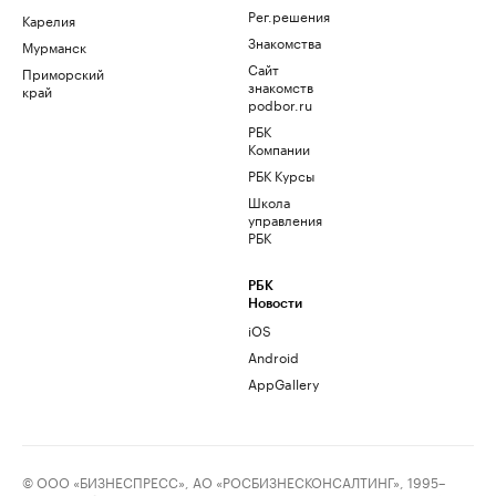
Рег.решения
Карелия
Знакомства
Мурманск
Сайт
Приморский
знакомств
край
podbor.ru
РБК
Компании
РБК Курсы
Школа
управления
РБК
РБК
Новости
iOS
Android
AppGallery
© ООО «БИЗНЕСПРЕСС», АО «РОСБИЗНЕСКОНСАЛТИНГ», 1995–