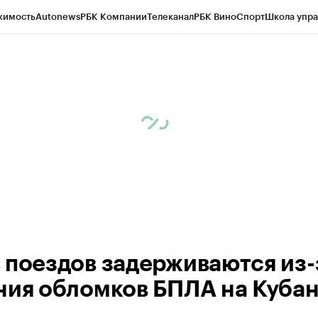
жимость
Autonews
РБК Компании
Телеканал
РБК Вино
Спорт
Школа упра
ипто
РБК Бизнес-среда
Дискуссионный клуб
Исследования
Кредитные 
Экономика
Бизнес
Технологии и медиа
Финансы
Рынок наличной валю
 поездов задерживаются из-
ния обломков БПЛА на Куба