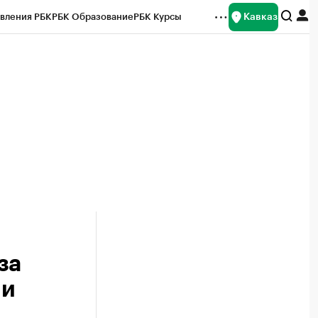
Кавказ
вления РБК
РБК Образование
РБК Курсы
рейтинги
Франшизы
Газета
Спецпроекты СПб
ты
за
ни