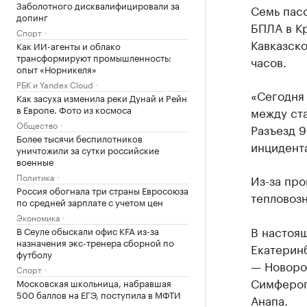
Заболотного дисквалифицировали за
Семь пас
допинг
БПЛА в К
Спорт
Кавказско
Как ИИ-агенты и облако
трансформируют промышленность:
часов.
опыт «Норникеля»
РБК и Yandex Cloud
«Сегодня 
Как засуха изменила реки Дунай и Рейн
в Европе. Фото из космоса
между ст
Общество
Разъезд 9
Более тысячи беспилотников
инцидента
уничтожили за сутки российские
военные
Политика
Из-за пр
Россия обогнала три страны Евросоюза
тепловозн
по средней зарплате с учетом цен
Экономика
В настоя
В Сеуле обыскали офис KFA из-за
назначения экс-тренера сборной по
Екатеринб
футболу
— Новоро
Спорт
Симфероп
Московская школьница, набравшая
500 баллов на ЕГЭ, поступила в МФТИ
Анапа.