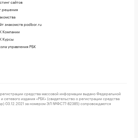
стинг сайтов
г.решения
акомства
йт знакомств podbor.ru
К Компании
К Курсы
ола управления РБК
регистрации средства массовой информации выдано Федеральной
и сетевого издания «РБК» (свидетельство о регистрации средства
ор) 03.12.2021 за номером ЭЛ №ФС77-82385) сопровождаются