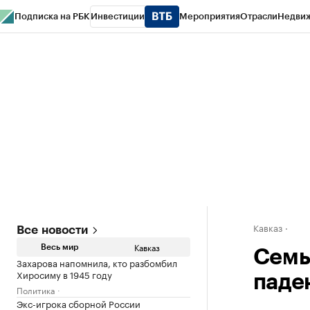
Подписка на РБК
Инвестиции
Мероприятия
Отрасли
Недви
РБК Life
Тренды
Визионеры
Национальные проекты
Город
Стиль
Кр
Конференции СПб
Спецпроекты
Проверка контрагентов
Политика
Кавказ
Все новости
Кавказ
Весь мир
Семь
Захарова напомнила, кто разбомбил
Хиросиму в 1945 году
паде
Политика
Экс-игрока сборной России