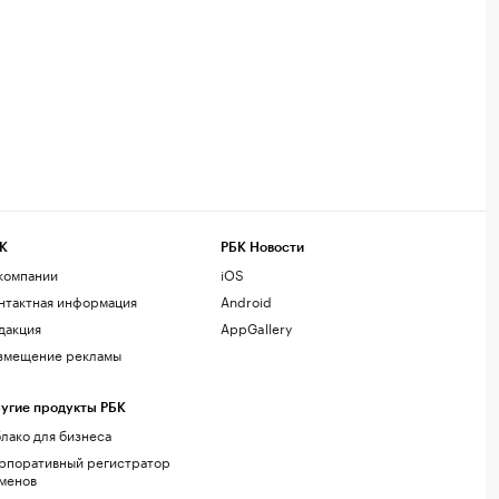
К
РБК Новости
компании
iOS
нтактная информация
Android
дакция
AppGallery
змещение рекламы
угие продукты РБК
лако для бизнеса
рпоративный регистратор
менов