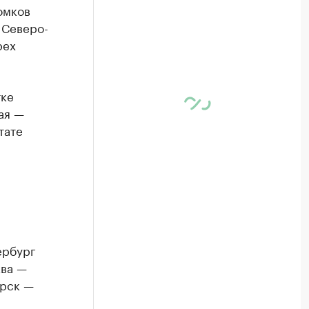
омков
 Северо-
рех
тке
ая —
тате
ербург
ва —
орск —