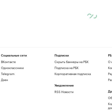
Социальные сети
Подписки
РБ
ВКонтакте
Скрыть баннеры на РБК
О 
Одноклассники
Подписка на РБК
Ко
Telegram
Корпоративная подписка
Ре
Дзен
Ра
Уведомления
RSS Новости
Др
Об
Ко
до