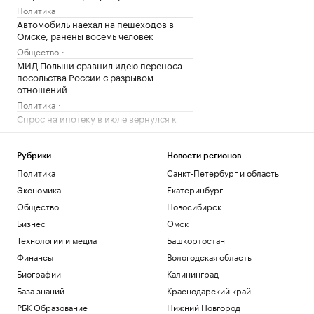
Политика
Автомобиль наехал на пешеходов в
Омске, ранены восемь человек
Общество
МИД Польши сравнил идею переноса
посольства России с разрывом
отношений
Политика
Спрос на ипотеку в июле вернулся к
естественному уровню после ажиотажа
Недвижимость
Рубрики
Новости регионов
Как руководитель незаметно для себя
переводит команду в режим выживания
Политика
Санкт-Петербург и область
Образование
Экономика
Екатеринбург
Общество
Новосибирск
Загрузить еще
Бизнес
Омск
Технологии и медиа
Башкортостан
Финансы
Вологодская область
Биографии
Калининград
База знаний
Краснодарский край
РБК Образование
Нижний Новгород