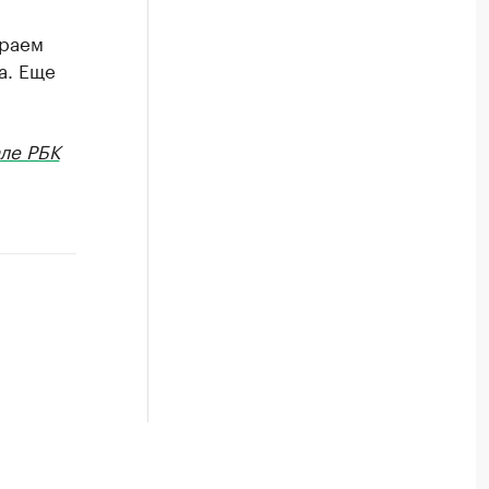
краем
а. Еще
ле РБК