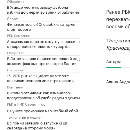
Общество
В Уганде местную звезду футбола
Ранее
РБ
избили до смерти во время ограбления
перехвати
Спорт
Финансы после 60: ошибки, которые
восемь сб
стоят дорого
РБК Компании
Оператив
Аномальная жара не отпугнула россиян
от европейских пляжных курортов
Краснода
Общество
В Литве заявили о риске «операций под
Авторы
ложным флагом» против стран Балтии
Политика
15–20% рынка в цифре: на что уже
повлияли технологии в страховании
Алина Андр
Компании
Школы с отличием: как изменилось
представление об учебе рядом с домом
РБК и ПИК Серия плюс
В Рунете произошел масштабный сбой
Технологии и медиа
В Японии заявили о запуске КНДР
снаряда «в сторону моря»