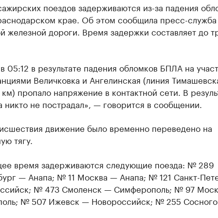
сажирских поездов задерживаются из-за падения обл
раснодарском крае. Об этом сообщила пресс-служба
й железной дороги. Время задержки составляет до т
в 05:12 в результате падения обломков БПЛА на учас
анциями Величковка и Ангелинская (линия Тимашевск
 км) пропало напряжение в контактной сети. В резуль
 никто не пострадал», — говорится в сообщении.
оисшествия движение было временно переведено на
ую тягу.
щее время задерживаются следующие поезда: № 289
ург — Анапа; № 11 Москва — Анапа; № 121 Санкт-Пет
ссийск; № 473 Смоленск — Симферополь; № 97 Моск
оль; № 507 Ижевск — Новороссийск; № 255 Сосног