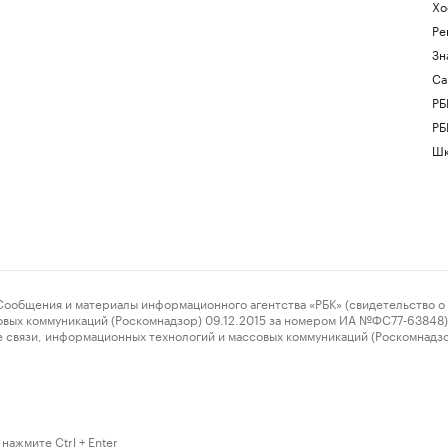
Хо
Ре
Зн
Са
РБ
РБ
Шк
ения и материалы информационного агентства «РБК» (свидетельство о 
овых коммуникаций (Роскомнадзор) 09.12.2015 за номером ИА №ФС77-63848) 
 связи, информационных технологий и массовых коммуникаций (Роскомнадз
нажмите Ctrl + Enter