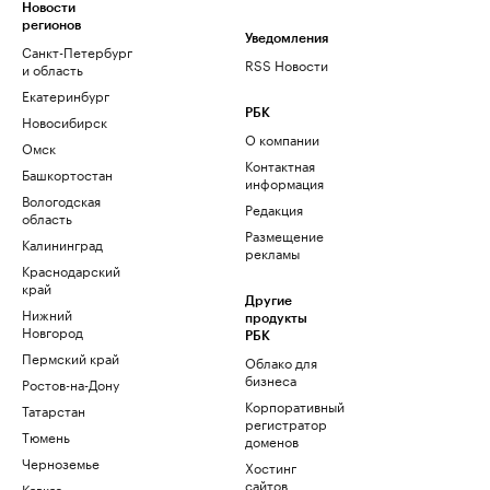
Новости
регионов
Уведомления
Санкт-Петербург
RSS Новости
и область
Екатеринбург
РБК
Новосибирск
О компании
Омск
Контактная
Башкортостан
информация
Вологодская
Редакция
область
Размещение
Калининград
рекламы
Краснодарский
край
Другие
Нижний
продукты
Новгород
РБК
Пермский край
Облако для
бизнеса
Ростов-на-Дону
Корпоративный
Татарстан
регистратор
Тюмень
доменов
Черноземье
Хостинг
сайтов
Кавказ