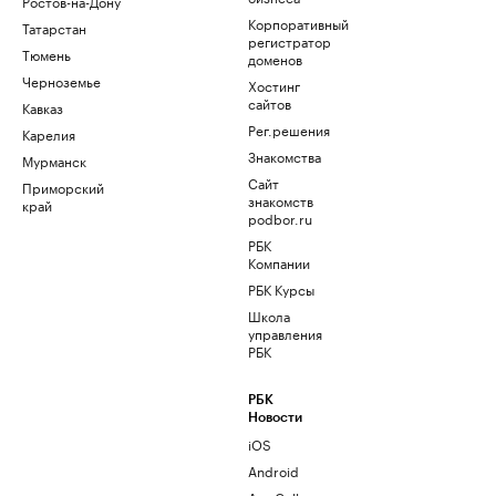
Ростов-на-Дону
Корпоративный
Татарстан
регистратор
Тюмень
доменов
Черноземье
Хостинг
сайтов
Кавказ
Рег.решения
Карелия
Знакомства
Мурманск
Сайт
Приморский
знакомств
край
podbor.ru
РБК
Компании
РБК Курсы
Школа
управления
РБК
РБК
Новости
iOS
Android