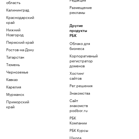
область
Размещение
Калининград
рекламы
Краснодарский
край
Другие
Нижний
продукты
Новгород
РБК
Пермский край
Облако для
бизнеса
Ростов-на-Дону
Корпоративный
Татарстан
регистратор
Тюмень
доменов
Черноземье
Хостинг
сайтов
Кавказ
Рег.решения
Карелия
Знакомства
Мурманск
Сайт
Приморский
знакомств
край
podbor.ru
РБК
Компании
РБК Курсы
Школа