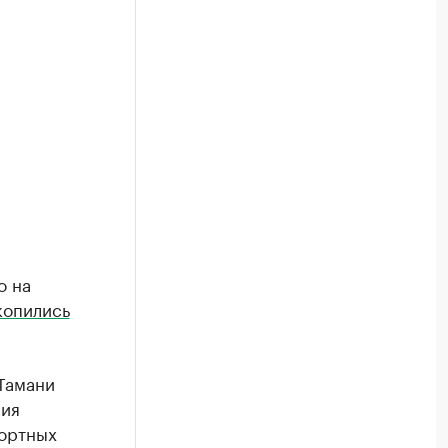
о на
копились
Тамани
ния
портных