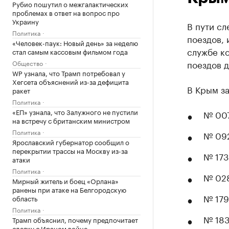
Рубио пошутил о межгалактических
проблемах в ответ на вопрос про
Украину
В пути сл
Политика
поездов, 
«Человек-паук: Новый день» за неделю
службе к
стал самым кассовым фильмом года
поездов д
Общество
WP узнала, что Трамп потребовал у
Хегсета объяснений из-за дефицита
В Крым з
ракет
Политика
«ЕП» узнала, что Залужного не пустили
№ 007
на встречу с британским министром
Политика
№ 092
Ярославский губернатор сообщил о
перекрытии трассы на Москву из-за
№ 173
атаки
Политика
№ 028
Мирный житель и боец «Орлана»
ранены при атаке на Белгородскую
№ 179
область
Политика
№ 183
Трамп объяснил, почему предпочитает
сделку с Ираном войне