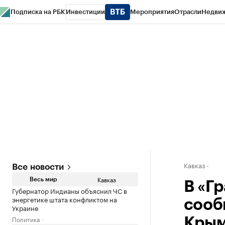
Подписка на РБК
Инвестиции
Мероприятия
Отрасли
Недви
РБК Life
Тренды
Визионеры
Национальные проекты
Город
Стиль
Кр
Конференции СПб
Спецпроекты
Проверка контрагентов
Политика
Кавказ
Все новости
Кавказ
Весь мир
В «Г
Губернатор Индианы объяснил ЧС в
энергетике штата конфликтом на
сооб
Украине
Политика
Крым