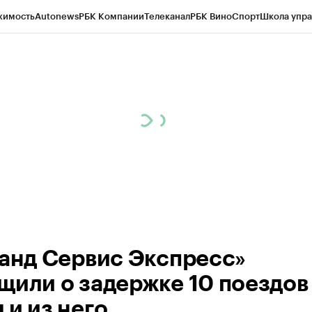
жимость
Autonews
РБК Компании
Телеканал
РБК Вино
Спорт
Школа упра
ипто
РБК Бизнес-среда
Дискуссионный клуб
Исследования
Кредитные 
Экономика
Бизнес
Технологии и медиа
Финансы
Рынок наличной валю
ранд Сервис Экспресс»
щили о задержке 10 поездов
 и из него