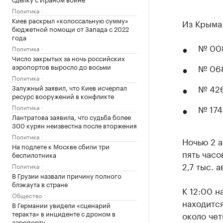
Политика
Киев раскрыл «колоссальную сумму»
Из Крыма
бюджетной помощи от Запада с 2022
года
№ 008
Политика
Число закрытых за ночь российских
аэропортов выросло до восьми
№ 068
Политика
№ 426
Залужный заявил, что Киев исчерпал
ресурс вооружений в конфликте
Политика
№ 174
Лантратова заявила, что судьба более
300 курян неизвестна после вторжения
Политика
Ночью 2 
На подлете к Москве сбили три
пять часо
беспилотника
2,7 тыс. 
Политика
В Грузии назвали причину полного
блэкаута в стране
К 12:00 н
Общество
находится
В Германии увидели «сценарий
теракта» в инциденте с дроном в
около че
аэропорту