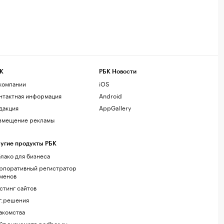
К
РБК Новости
компании
iOS
нтактная информация
Android
дакция
AppGallery
змещение рекламы
угие продукты РБК
лако для бизнеса
рпоративный регистратор
менов
стинг сайтов
г.решения
акомства
йт знакомств podbor.ru