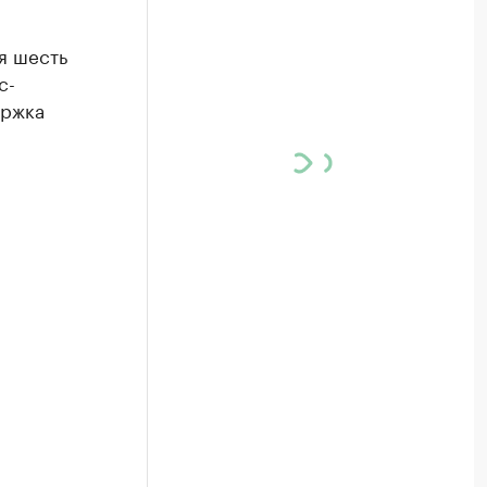
я шесть
с-
ержка