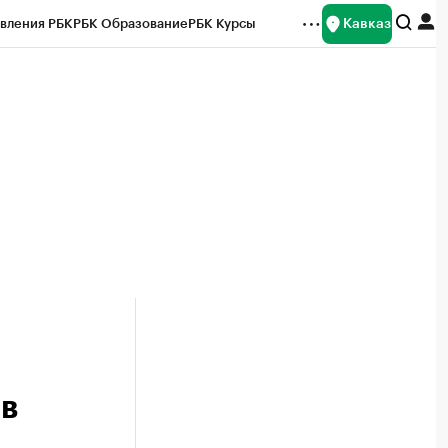
Кавказ
вления РБК
РБК Образование
РБК Курсы
рейтинги
Франшизы
Газета
Спецпроекты СПб
ты
 в