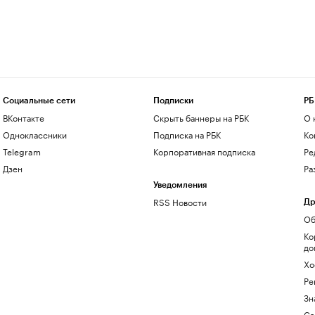
Социальные сети
Подписки
РБ
ВКонтакте
Скрыть баннеры на РБК
О 
Одноклассники
Подписка на РБК
Ко
Telegram
Корпоративная подписка
Ре
Дзен
Ра
Уведомления
RSS Новости
Др
Об
Ко
до
Хо
Ре
Зн
Са