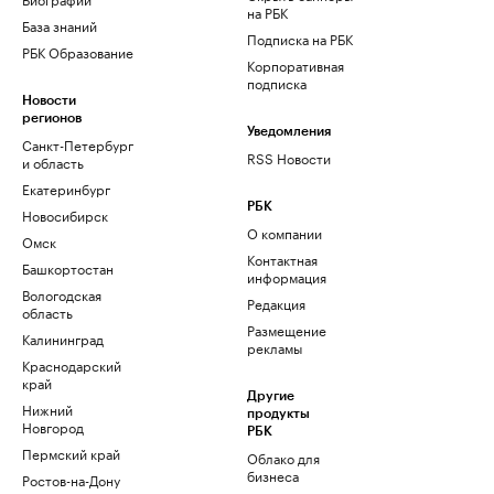
на РБК
База знаний
Подписка на РБК
РБК Образование
Корпоративная
подписка
Новости
регионов
Уведомления
Санкт-Петербург
RSS Новости
и область
Екатеринбург
РБК
Новосибирск
О компании
Омск
Контактная
Башкортостан
информация
Вологодская
Редакция
область
Размещение
Калининград
рекламы
Краснодарский
край
Другие
Нижний
продукты
Новгород
РБК
Пермский край
Облако для
бизнеса
Ростов-на-Дону