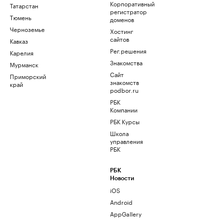
Корпоративный
Татарстан
регистратор
Тюмень
доменов
Черноземье
Хостинг
сайтов
Кавказ
Рег.решения
Карелия
Знакомства
Мурманск
Сайт
Приморский
знакомств
край
podbor.ru
РБК
Компании
РБК Курсы
Школа
управления
РБК
РБК
Новости
iOS
Android
AppGallery