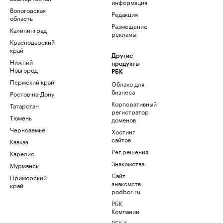
информация
Вологодская
Редакция
область
Размещение
Калининград
рекламы
Краснодарский
край
Другие
Нижний
продукты
Новгород
РБК
Пермский край
Облако для
бизнеса
Ростов-на-Дону
Корпоративный
Татарстан
регистратор
Тюмень
доменов
Черноземье
Хостинг
сайтов
Кавказ
Рег.решения
Карелия
Знакомства
Мурманск
Сайт
Приморский
знакомств
край
podbor.ru
РБК
Компании
РБК Курсы