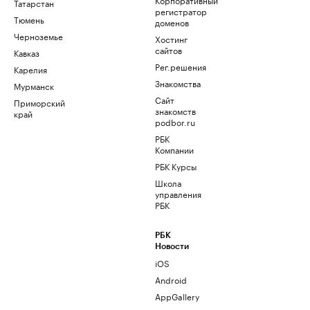
Татарстан
регистратор
Тюмень
доменов
Черноземье
Хостинг
сайтов
Кавказ
Рег.решения
Карелия
Знакомства
Мурманск
Сайт
Приморский
знакомств
край
podbor.ru
РБК
Компании
РБК Курсы
Школа
управления
РБК
РБК
Новости
iOS
Android
AppGallery