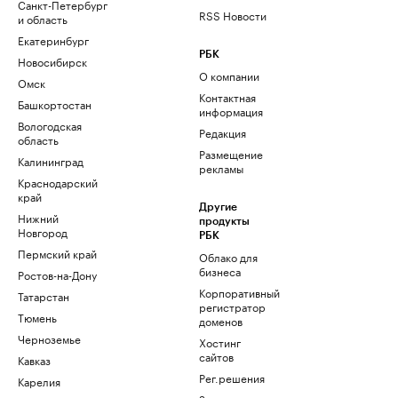
Санкт-Петербург
RSS Новости
и область
Екатеринбург
РБК
Новосибирск
О компании
Омск
Контактная
Башкортостан
информация
Вологодская
Редакция
область
Размещение
Калининград
рекламы
Краснодарский
край
Другие
Нижний
продукты
Новгород
РБК
Пермский край
Облако для
бизнеса
Ростов-на-Дону
Корпоративный
Татарстан
регистратор
Тюмень
доменов
Черноземье
Хостинг
сайтов
Кавказ
Рег.решения
Карелия