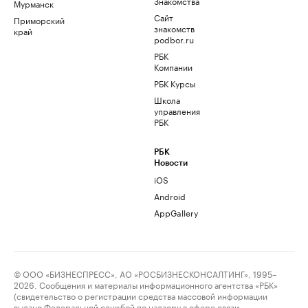
Знакомства
Мурманск
Сайт
Приморский
знакомств
край
podbor.ru
РБК
Компании
РБК Курсы
Школа
управления
РБК
РБК
Новости
iOS
Android
AppGallery
© ООО «БИЗНЕСПРЕСС», АО «РОСБИЗНЕСКОНСАЛТИНГ», 1995–
2026. Сообщения и материалы информационного агентства «РБК»
(свидетельство о регистрации средства массовой информации
выдано Федеральной службой по надзору в сфере связи,