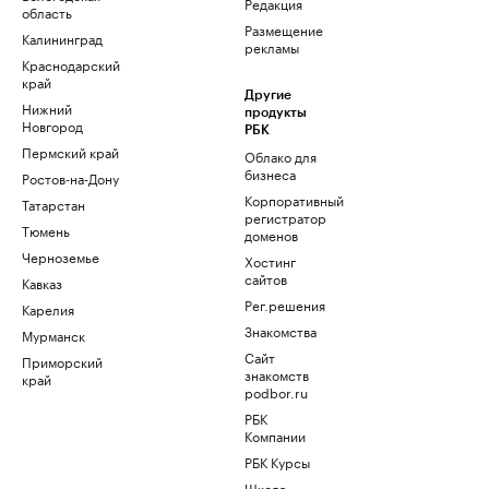
Редакция
область
Размещение
Калининград
рекламы
Краснодарский
край
Другие
Нижний
продукты
Новгород
РБК
Пермский край
Облако для
бизнеса
Ростов-на-Дону
Корпоративный
Татарстан
регистратор
Тюмень
доменов
Черноземье
Хостинг
сайтов
Кавказ
Рег.решения
Карелия
Знакомства
Мурманск
Сайт
Приморский
знакомств
край
podbor.ru
РБК
Компании
РБК Курсы
Школа