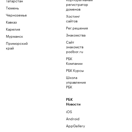
Татарстан
регистратор
Тюмень
доменов
Черноземье
Хостинг
сайтов
Кавказ
Рег.решения
Карелия
Знакомства
Мурманск
Сайт
Приморский
знакомств
край
podbor.ru
РБК
Компании
РБК Курсы
Школа
управления
РБК
РБК
Новости
iOS
Android
AppGallery