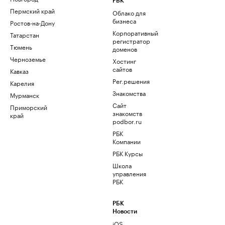
РБК
Пермский край
Облако для
бизнеса
Ростов-на-Дону
Корпоративный
Татарстан
регистратор
Тюмень
доменов
Черноземье
Хостинг
сайтов
Кавказ
Рег.решения
Карелия
Знакомства
Мурманск
Сайт
Приморский
знакомств
край
podbor.ru
РБК
Компании
РБК Курсы
Школа
управления
РБК
РБК
Новости
iOS