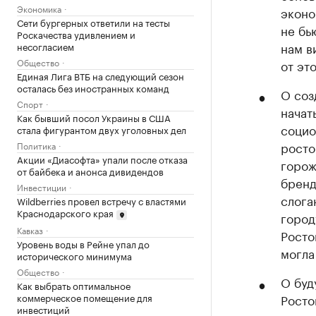
Экономика
эконо
Сети бургерных ответили на тесты
не бь
Роскачества удивлением и
нам в
несогласием
Общество
от эт
Единая Лига ВТБ на следующий сезон
осталась без иностранных команд
О соз
Спорт
начат
Как бывший посол Украины в США
социо
стала фигурантом двух уголовных дел
росто
Политика
Акции «Диасофта» упали после отказа
горож
от байбека и анонса дивидендов
бренд
Инвестиции
слога
Wildberries провел встречу с властями
Краснодарского края
город
Кавказ
Росто
Уровень воды в Рейне упал до
могла
исторического минимума
Общество
О буд
Как выбрать оптимальное
коммерческое помещение для
Росто
инвестиций