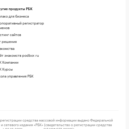
угие продукты РБК
лако для бизнеса
рпоративный регистратор
менов
стинг сайтов
г.решения
акомства
йт знакомств podbor.ru
К Компании
К Курсы
ола управления РБК
регистрации средства массовой информации выдано Федеральной
и сетевого издания «РБК» (свидетельство о регистрации средства
ор) 03.12.2021 за номером ЭЛ №ФС77-82385) сопровождаются