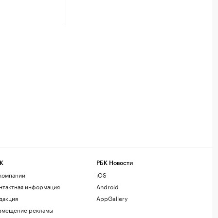
К
РБК Новости
компании
iOS
нтактная информация
Android
дакция
AppGallery
змещение рекламы