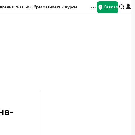
Кавказ
вления РБК
РБК Образование
РБК Курсы
рейтинги
Франшизы
Газета
Спецпроекты СПб
ты
на-