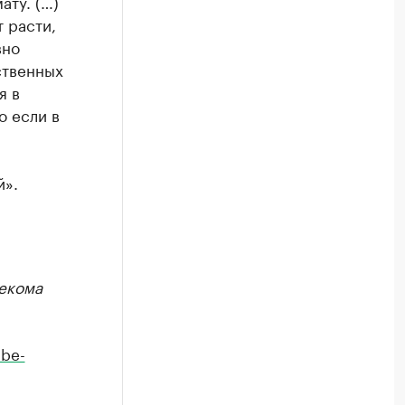
ату. (…)
 расти,
вно
ственных
я в
о если в
й».
екома
be-