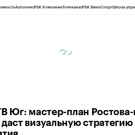
жимость
Autonews
РБК Компании
Телеканал
РБК Вино
Спорт
Школа упра
ипто
РБК Бизнес-среда
Дискуссионный клуб
Исследования
Кредитные 
Экономика
Бизнес
Технологии и медиа
Финансы
Рынок наличной валю
ТВ Юг: мастер-план Ростова-
 даст визуальную стратегию
ития