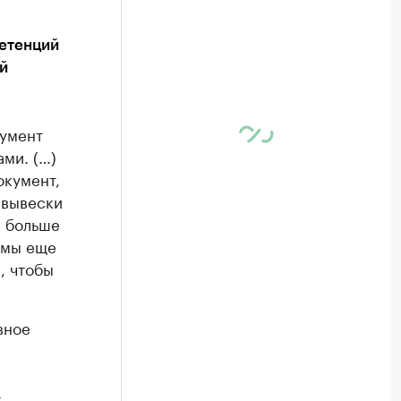
петенций
й
кумент
ми. (…)
окумент,
 вывески
м больше
 мы еще
, чтобы
вное
-