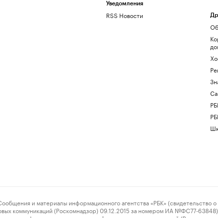
Уведомления
RSS Новости
Др
Об
Ко
до
Хо
Ре
Зн
Са
РБ
РБ
Шк
ения и материалы информационного агентства «РБК» (свидетельство о 
овых коммуникаций (Роскомнадзор) 09.12.2015 за номером ИА №ФС77-63848) 
 связи, информационных технологий и массовых коммуникаций (Роскомнадз