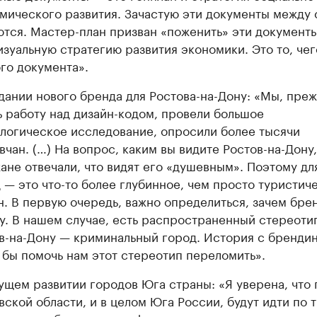
мического развития. Зачастую эти документы между 
ются. Мастер-план призван «поженить» эти документы
изуальную стратегию развития экономики. Это то, чег
ого документа».
дании нового бренда для Ростова-на-Дону: «Мы, пре
ь работу над дизайн-кодом, провели большое
логическое исследование, опросили более тысячи
вчан. (…) На вопрос, каким вы видите Ростов-на-Дону
ане отвечали, что видят его «душевным». Поэтому дл
 — это что-то более глубинное, чем просто туристич
н. В первую очередь, важно определиться, зачем бре
у. В нашем случае, есть распространенный стереотип
в-на-Дону — криминальный город. История с бренди
 бы помочь нам этот стереотип переломить».
ущем развитии городов Юга страны: «Я уверена, что 
вской области, и в целом Юга России, будут идти по 