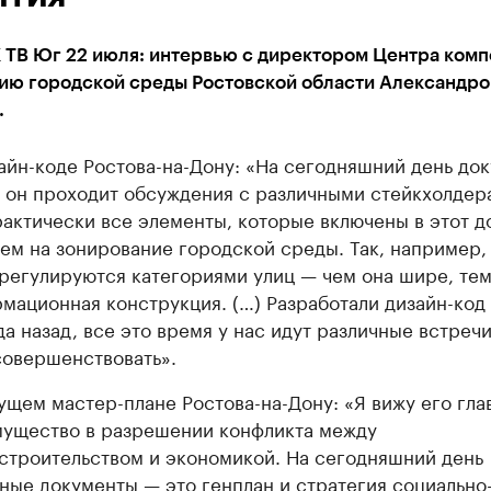
 ТВ Юг 22 июля: интервью с директором Центра ком
тию городской среды Ростовской области Александро
.
айн-коде Ростова-на-Дону: «На сегодняшний день до
, он проходит обсуждения с различными стейкхолдера
актически все элементы, которые включены в этот д
ем на зонирование городской среды. Так, например,
 регулируются категориями улиц — чем она шире, те
мационная конструкция. (…) Разработали дизайн-код
ода назад, все это время у нас идут различные встречи
совершенствовать».
ущем мастер-плане Ростова-на-Дону: «Я вижу его гла
ущество в разрешении конфликта между
строительством и экономикой. На сегодняшний день
ные документы — это генплан и стратегия социально