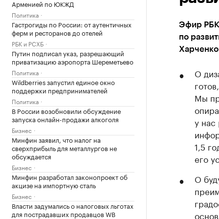
Арменией по ЮКЖД
Политика
Гастрогиды по России: от аутентичных
Эфир РБК
ферм и ресторанов до отелей
по разви
РБК и РСХБ
Харченко
Путин подписал указ, разрешающий
приватизацию аэропорта Шереметьево
О диз
Политика
Wildberries запустил единое окно
готов
поддержки предпринимателей
Мы пр
Политика
опира
В России возобновили обсуждение
запуска онлайн-продажи алкоголя
у нас
Бизнес
инфор
Минфин заявил, что налог на
1,5 г
сверхприбыль для металлургов не
обсуждается
его у
Бизнес
Минфин разработал законопроект об
О буд
акцизе на импортную сталь
преим
Бизнес
градо
Власти задумались о налоговых льготах
для пострадавших продавцов WB
основ