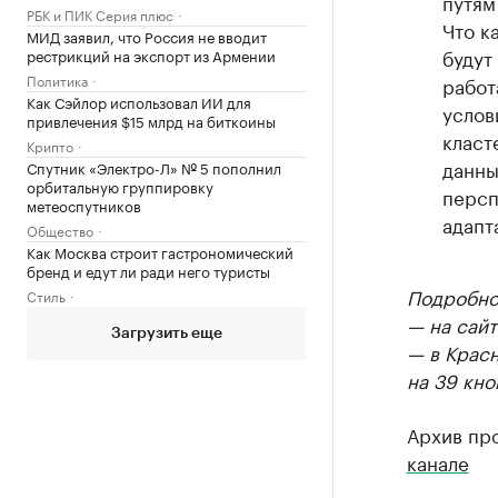
путям
РБК и ПИК Серия плюс
Что к
МИД заявил, что Россия не вводит
будут
рестрикций на экспорт из Армении
Политика
работ
Как Сэйлор использовал ИИ для
услов
привлечения $15 млрд на биткоины
класт
Крипто
данны
Спутник «Электро-Л» № 5 пополнил
орбитальную группировку
персп
метеоспутников
адапт
Общество
Как Москва строит гастрономический
бренд и едут ли ради него туристы
Подробнос
Стиль
— на сайт
Загрузить еще
— в Крас
на 39 кно
Архив пр
канале