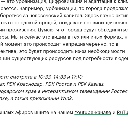
 — это урбанизация, цифровизация и адаптация к клим
асается, например, урбанизации, то города продолжат
 бороться за человеческий капитал. Здесь важно акти
ать с городской средой, создавать сервисы для каче
ий проживания. Думаю, что города будут объединятьс
еры. Мы и сейчас это видим в тех или иных формах, н
й момент это происходит непреднамеренно, то в
ективе, это будет происходить из-за необходимости
ации существующих ресурсов под потребности люде
ти смотрите в 10:33, 14:33 и 17:10
ах РБК Краснодар, РБК Ростов и РБК Кавказ;
нодарском крае в интерактивном телевидении Ростел
пке, а также приложении Wink.
ошлых эфиров ищите на нашем
Youtube-канале
и
RuTu