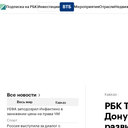
Подписка на РБК
Инвестиции
Мероприятия
Отрасли
Недви
РБК Life
Тренды
Визионеры
Национальные проекты
Город
Стиль
Кр
Конференции СПб
Спецпроекты
Проверка контрагентов
Политика
Кавказ
Все новости
Кавказ
Весь мир
РБК 
УЕФА заподозрил Инфантино в
занижении цены на права ЧМ
Дону
Спорт
Россия выступила за диалог с
разв