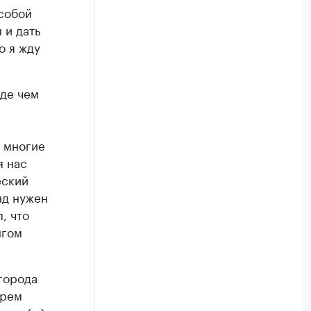
собой
 и дать
о я жду
жде чем
, многие
я нас
еский
нд нужен
, что
нгом
города
трем