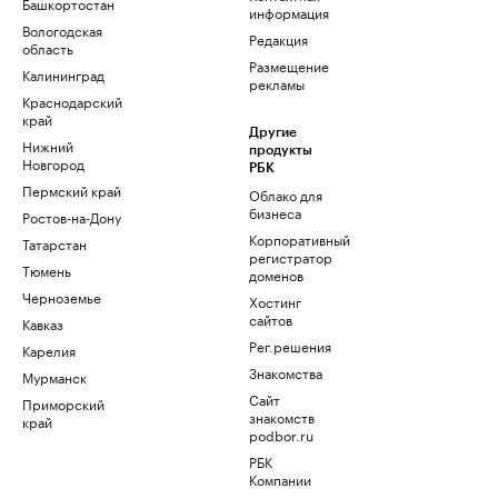
Башкортостан
информация
Вологодская
Редакция
область
Размещение
Калининград
рекламы
Краснодарский
край
Другие
Нижний
продукты
Новгород
РБК
Пермский край
Облако для
бизнеса
Ростов-на-Дону
Корпоративный
Татарстан
регистратор
Тюмень
доменов
Черноземье
Хостинг
сайтов
Кавказ
Рег.решения
Карелия
Знакомства
Мурманск
Сайт
Приморский
знакомств
край
podbor.ru
РБК
Компании