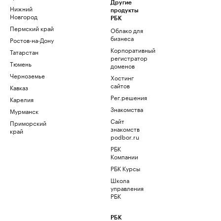
Другие
Нижний
продукты
Новгород
РБК
Пермский край
Облако для
бизнеса
Ростов-на-Дону
Корпоративный
Татарстан
регистратор
Тюмень
доменов
Черноземье
Хостинг
сайтов
Кавказ
Рег.решения
Карелия
Знакомства
Мурманск
Сайт
Приморский
знакомств
край
podbor.ru
РБК
Компании
РБК Курсы
Школа
управления
РБК
РБК