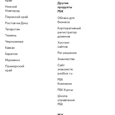
Другие
Нижний
продукты
Новгород
РБК
Пермский край
Облако для
бизнеса
Ростов-на-Дону
Корпоративный
Татарстан
регистратор
Тюмень
доменов
Черноземье
Хостинг
сайтов
Кавказ
Рег.решения
Карелия
Знакомства
Мурманск
Сайт
Приморский
знакомств
край
podbor.ru
РБК
Компании
РБК Курсы
Школа
управления
РБК