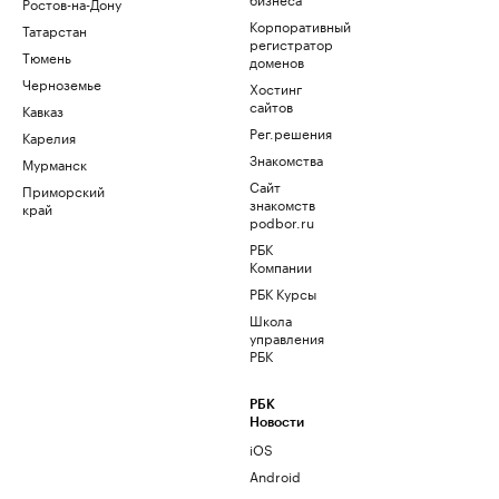
Ростов-на-Дону
Корпоративный
Татарстан
регистратор
Тюмень
доменов
Черноземье
Хостинг
сайтов
Кавказ
Рег.решения
Карелия
Знакомства
Мурманск
Сайт
Приморский
знакомств
край
podbor.ru
РБК
Компании
РБК Курсы
Школа
управления
РБК
РБК
Новости
iOS
Android