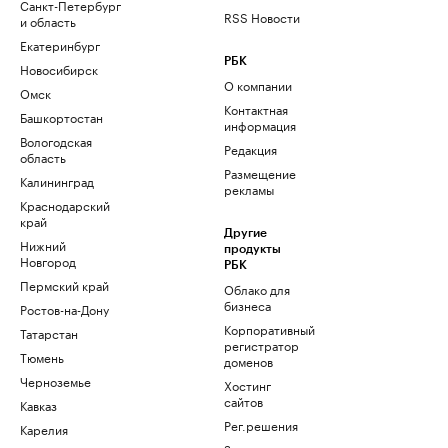
Санкт-Петербург
RSS Новости
и область
Екатеринбург
РБК
Новосибирск
О компании
Омск
Контактная
Башкортостан
информация
Вологодская
Редакция
область
Размещение
Калининград
рекламы
Краснодарский
край
Другие
Нижний
продукты
Новгород
РБК
Пермский край
Облако для
бизнеса
Ростов-на-Дону
Корпоративный
Татарстан
регистратор
Тюмень
доменов
Черноземье
Хостинг
сайтов
Кавказ
Рег.решения
Карелия