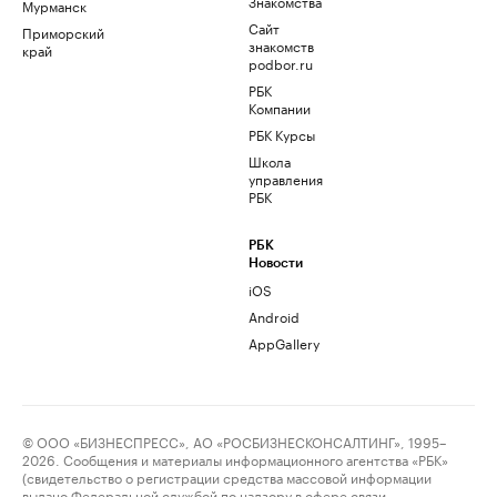
Знакомства
Мурманск
Сайт
Приморский
знакомств
край
podbor.ru
РБК
Компании
РБК Курсы
Школа
управления
РБК
РБК
Новости
iOS
Android
AppGallery
© ООО «БИЗНЕСПРЕСС», АО «РОСБИЗНЕСКОНСАЛТИНГ», 1995–
2026. Сообщения и материалы информационного агентства «РБК»
(свидетельство о регистрации средства массовой информации
выдано Федеральной службой по надзору в сфере связи,