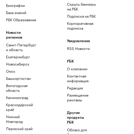
Скрыть баннеры
Биографии
на РБК
База знаний
Подписка на РБК
РБК Образование
Корпоративная
подписка
Новости
регионов
Уведомления
Санкт-Петербург
RSS Новости
и область
Екатеринбург
РБК
Новосибирск
О компании
Омск
Контактная
Башкортостан
информация
Вологодская
Редакция
область
Размещение
Калининград
рекламы
Краснодарский
край
Другие
Нижний
продукты
Новгород
РБК
Пермский край
Облако для