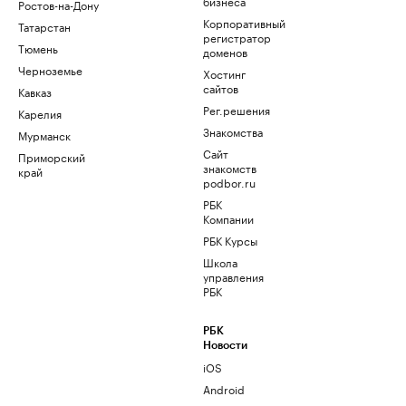
бизнеса
Ростов-на-Дону
Корпоративный
Татарстан
регистратор
Тюмень
доменов
Черноземье
Хостинг
сайтов
Кавказ
Рег.решения
Карелия
Знакомства
Мурманск
Сайт
Приморский
знакомств
край
podbor.ru
РБК
Компании
РБК Курсы
Школа
управления
РБК
РБК
Новости
iOS
Android