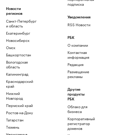
подписка
Новости
регионов
Уведомления
Санкт-Петербург
RSS Новости
и область
Екатеринбург
РБК
Новосибирск
О компании
Омск
Контактная
Башкортостан
информация
Вологодская
Редакция
область
Размещение
Калининград
рекламы
Краснодарский
край
Другие
Нижний
продукты
Новгород
РБК
Пермский край
Облако для
бизнеса
Ростов-на-Дону
Корпоративный
Татарстан
регистратор
Тюмень
доменов
Черноземье