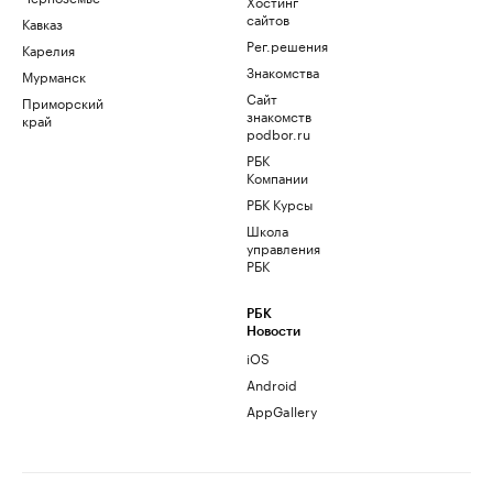
Хостинг
сайтов
Кавказ
Рег.решения
Карелия
Знакомства
Мурманск
Сайт
Приморский
знакомств
край
podbor.ru
РБК
Компании
РБК Курсы
Школа
управления
РБК
РБК
Новости
iOS
Android
AppGallery