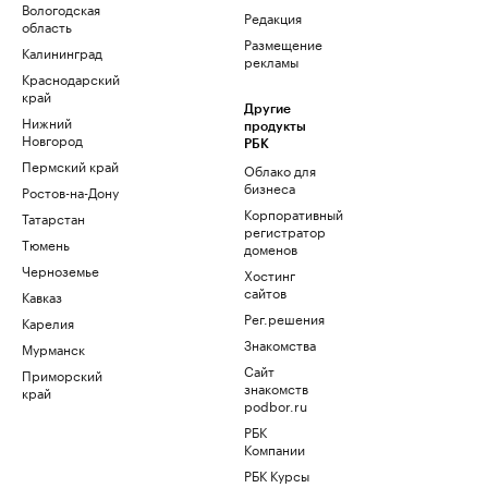
Вологодская
Редакция
область
Размещение
Калининград
рекламы
Краснодарский
край
Другие
Нижний
продукты
Новгород
РБК
Пермский край
Облако для
бизнеса
Ростов-на-Дону
Корпоративный
Татарстан
регистратор
Тюмень
доменов
Черноземье
Хостинг
сайтов
Кавказ
Рег.решения
Карелия
Знакомства
Мурманск
Сайт
Приморский
знакомств
край
podbor.ru
РБК
Компании
РБК Курсы