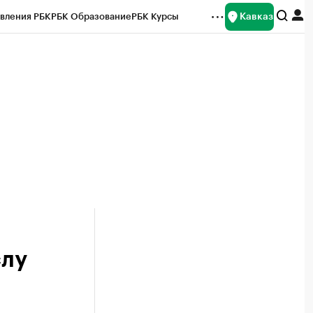
Кавказ
вления РБК
РБК Образование
РБК Курсы
рейтинги
Франшизы
Газета
Спецпроекты СПб
ты
слу