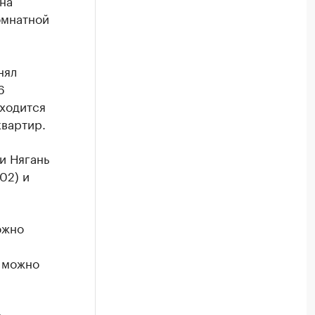
на
омнатной
нял
6
иходится
квартир.
и Нягань
102) и
ожно
а можно
в