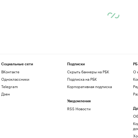
Социальные сети
Подписки
РБ
ВКонтакте
Скрыть баннеры на РБК
О 
Одноклассники
Подписка на РБК
Ко
Telegram
Корпоративная подписка
Ре
Дзен
Ра
Уведомления
RSS Новости
Др
Об
Ко
до
Хо