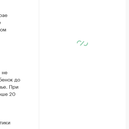
рае
е
ном
 не
бенок до
лье. При
рше 20
итики