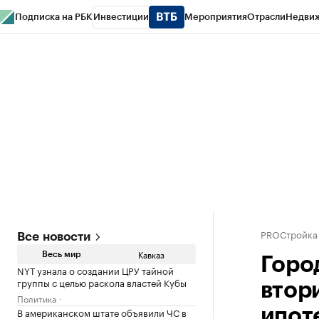
Подписка на РБК
Инвестиции
Мероприятия
Отрасли
Недви
РБК Life
Тренды
Визионеры
Национальные проекты
Город
Стиль
Кр
Конференции СПб
Спецпроекты
Проверка контрагентов
Политика
PROСтройка
Все новости
Кавказ
Весь мир
Горо
NYT узнала о создании ЦРУ тайной
группы с целью раскола властей Кубы
втор
Политика
В американском штате объявили ЧС в
ипот