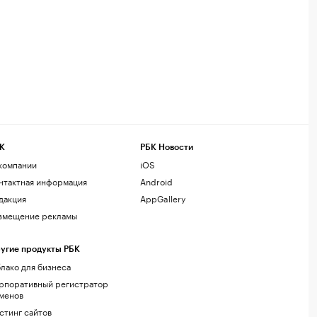
К
РБК Новости
компании
iOS
нтактная информация
Android
дакция
AppGallery
змещение рекламы
угие продукты РБК
лако для бизнеса
рпоративный регистратор
менов
стинг сайтов