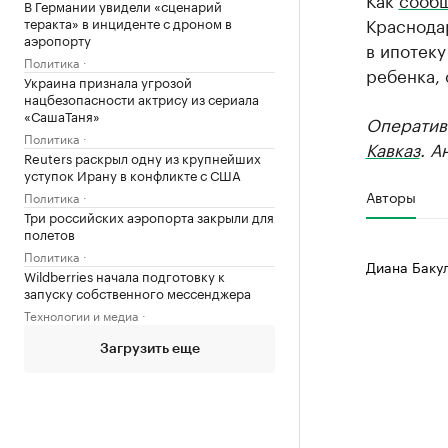
В Германии увидели «сценарий
Краснодар
теракта» в инциденте с дроном в
аэропорту
в ипотеку
Политика
ребенка, 
Украина признала угрозой
нацбезопасности актрису из сериала
«СашаТаня»
Оператив
Политика
Кавказ
. А
Reuters раскрыл одну из крупнейших
уступок Ирану в конфликте с США
Авторы
Политика
Три российских аэропорта закрыли для
полетов
Политика
Диана Баку
Wildberries начала подготовку к
запуску собственного мессенджера
Технологии и медиа
Загрузить еще