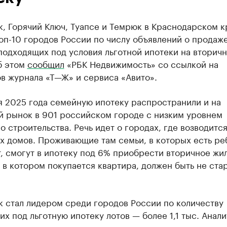
, Горячий Ключ, Туапсе и Темрюк в Краснодарском к
оп-10 городов России по числу объявлений о продаж
подходящих под условия льготной ипотеки на вторич
б этом
сообщил
«РБК Недвижимость» со ссылкой на
в журнала «Т—Ж» и сервиса «Авито».
я 2025 года семейную ипотеку распространили и на
й рынок в 901 российском городе с низким уровнем
 строительства. Речь идет о городах, где возводится
х домов. Проживающие там семьи, в которых есть ре
, смогут в ипотеку под 6% приобрести вторичное жи
 в котором покупается квартира, должен быть не ста
к стал лидером среди городов России по количеству
х под льготную ипотеку лотов — более 1,1 тыс. Анал