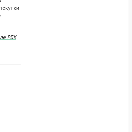
 покупки
о
ле РБК