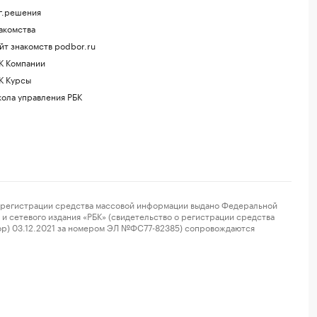
г.решения
акомства
йт знакомств podbor.ru
К Компании
К Курсы
ола управления РБК
регистрации средства массовой информации выдано Федеральной
и сетевого издания «РБК» (свидетельство о регистрации средства
ор) 03.12.2021 за номером ЭЛ №ФС77-82385) сопровождаются