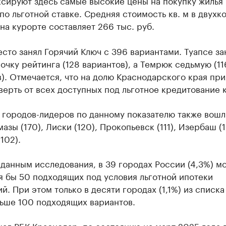
сируют здесь самые высокие цены на покупку жилья 
по льготной ставке. Средняя стоимость кв. м в двухк
на курорте составляет 266 тыс. руб.
сто занял Горячий Ключ с 396 вариантами. Туапсе за
очку рейтинга (128 вариантов), а Темрюк седьмую (11
). Отмечается, что на долю Краснодарского края пр
верть от всех доступных под льготное кредитование 
 городов-лидеров по данному показателю также вошл
ймазы (170), Лиски (120), Прокопьевск (111), Изербаш (
102).
данным исследования, в 39 городах России (4,3%) м
я бы 50 подходящих под условия льготной ипотеки
й. При этом только в десяти городах (1,1%) из списк
льше 100 подходящих вариантов.
щал
РБК Краснодар, по состоянию на март 2025 года 