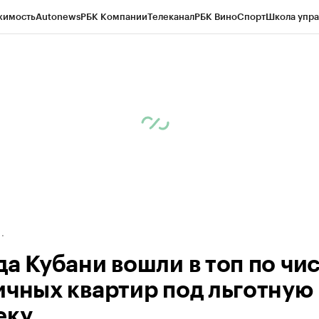
жимость
Autonews
РБК Компании
Телеканал
РБК Вино
Спорт
Школа упра
ипто
РБК Бизнес-среда
Дискуссионный клуб
Исследования
Кредитные 
Экономика
Бизнес
Технологии и медиа
Финансы
Рынок наличной валю
да Кубани вошли в топ по чи
ичных квартир под льготную
еку