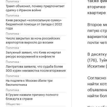
также фик
Политика
вторичке 
Трамп объяснил, почему предпочитает
сделку с Ираном войне
квартире 
Политика
Киев раскрыл «колоссальную сумму»
Второе ме
бюджетной помощи от Запада с 2022
года
пятую стр
Политика
вариантов
Число закрытых за ночь российских
почти чет
аэропортов выросло до восьми
Политика
Залужный заявил, что Киев исчерпал
В десятку
ресурс вооружений в конфликте
(176), Ту
Политика
Искитим (
Лантратова заявила, что судьба более
300 курян неизвестна после вторжения
Политика
Согласно 
На подлете к Москве сбили три
найти хот
беспилотника
объявлени
Политика
В Грузии назвали причину полного
найти бо
блэкаута в стране
Общество
Как
сооб