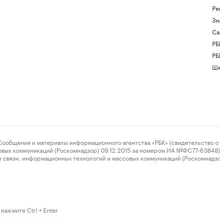
Ре
Зн
Са
РБ
РБ
Шк
ения и материалы информационного агентства «РБК» (свидетельство о 
овых коммуникаций (Роскомнадзор) 09.12.2015 за номером ИА №ФС77-63848) 
 связи, информационных технологий и массовых коммуникаций (Роскомнадз
нажмите Ctrl + Enter