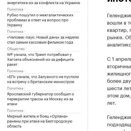
энергетике из-за конфликта на Украине
Политика
Геленджик
Рубио пошутил о межгалактических
проблемах в ответ на вопрос про
вошли в т
Украину
квартир, 
Политика
рынке. О
«Человек-паук: Новый день» за неделю
стал самым кассовым фильмом года
аналитико
Общество
WP узнала, что Трамп потребовал у
С 1 апрел
Хегсета объяснений из-за дефицита
ракет
вторичны
Политика
жилищного
«ЕП» узнала, что Залужного не пустили
более дву
на встречу с британским министром
шести лет
Политика
Ярославский губернатор сообщил о
этом дом,
перекрытии трассы на Москву из-за
лет.
атаки
Политика
Мирный житель и боец «Орлана»
Геленджи
ранены при атаке на Белгородскую
подходящи
область