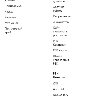
доменов
Черноземье
Хостинг
сайтов
Кавказ
Рег.решения
Карелия
Знакомства
Мурманск
Сайт
Приморский
знакомств
край
podbor.ru
РБК
Компании
РБК Курсы
Школа
управления
РБК
РБК
Новости
iOS
Android
AppGallery