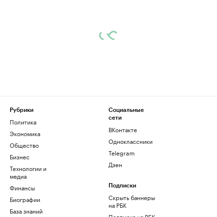
Рубрики
Социальные
сети
Политика
ВКонтакте
Экономика
Одноклассники
Общество
Telegram
Бизнес
Дзен
Технологии и
медиа
Финансы
Подписки
Скрыть баннеры
Биографии
на РБК
База знаний
Подписка на РБК