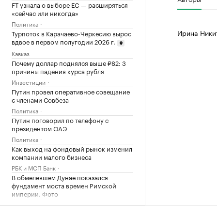
FT узнала о выборе ЕС — расширяться
«сейчас или никогда»
Политика
Ирина Ники
Турпоток в Карачаево-Черкесию вырос
вдвое в первом полугодии 2026 г.
Кавказ
Почему доллар поднялся выше ₽82: 3
причины падения курса рубля
Инвестиции
Путин провел оперативное совещание
с членами Совбеза
Политика
Путин поговорил по телефону с
президентом ОАЭ
Политика
Как выход на фондовый рынок изменил
компании малого бизнеса
РБК и МСП Банк
В обмелевшем Дунае показался
фундамент моста времен Римской
империи. Фото
Общество
В Ялте разминируют безэкипажный