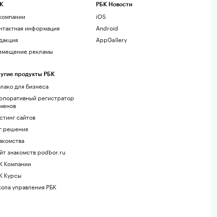
К
РБК Новости
компании
iOS
нтактная информация
Android
дакция
AppGallery
змещение рекламы
угие продукты РБК
лако для бизнеса
рпоративный регистратор
менов
стинг сайтов
г.решения
акомства
йт знакомств podbor.ru
К Компании
К Курсы
ола управления РБК