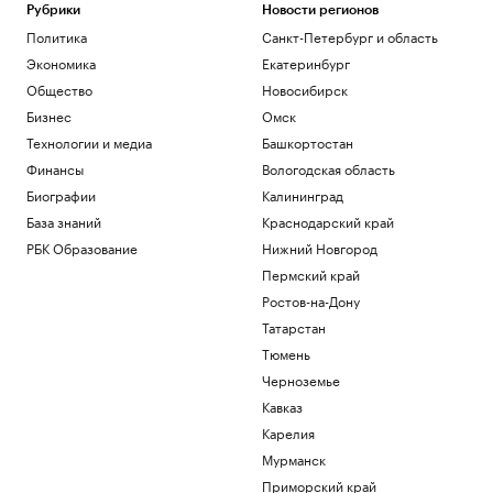
катер, выброшенный на берег
Рубрики
Новости регионов
Политика
Политика
Санкт-Петербург и область
Российский защитник Мироманов
Экономика
Екатеринбург
вернулся из НХЛ и перешел в СКА
Общество
Новосибирск
Спорт
Бизнес
Омск
Как работает крупнейшая товарно-
сырьевая биржа страны
Технологии и медиа
Башкортостан
РБК и Петербургская Биржа
Финансы
Вологодская область
Верховный суд сообщил об иске о
Биографии
Калининград
снятии «Яблока» с выборов
База знаний
Краснодарский край
Политика
РБК Образование
Нижний Новгород
ВТБ продал бывший офис банка
«Открытие» в центре Москвы
Пермский край
Бизнес
Ростов-на-Дону
Татарстан
Загрузить еще
Тюмень
Черноземье
Кавказ
Карелия
Мурманск
Приморский край