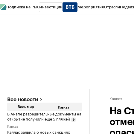
Подписка на РБК
Инвестиции
Мероприятия
Отрасли
Недви
РБК Life
Тренды
Визионеры
Национальные проекты
Город
Стиль
Кр
Конференции СПб
Спецпроекты
Проверка контрагентов
Политика
Кавказ
Все новости
Кавказ
Весь мир
На С
В Анапе разрешительные документы на
открытие получили еще 5 пляжей
отме
Кавказ
опас
Каллас заявила о новых санкциях