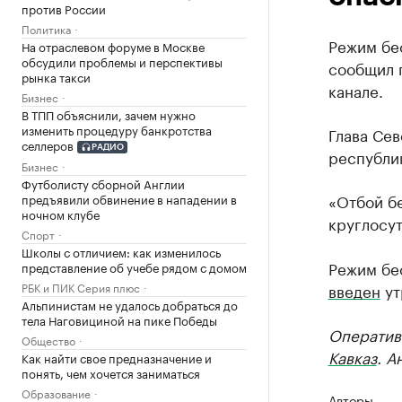
против России
Политика
Режим бе
На отраслевом форуме в Москве
обсудили проблемы и перспективы
сообщил 
рынка такси
канале.
Бизнес
В ТПП объяснили, зачем нужно
изменить процедуру банкротства
Глава Се
селлеров
РАДИО
республи
Бизнес
Футболисту сборной Англии
«Отбой б
предъявили обвинение в нападении в
ночном клубе
круглосут
Спорт
Школы с отличием: как изменилось
Режим бе
представление об учебе рядом с домом
введен
ут
РБК и ПИК Серия плюс
Альпинистам не удалось добраться до
тела Наговициной на пике Победы
Оператив
Общество
Кавказ
. А
Как найти свое предназначение и
понять, чем хочется заниматься
Образование
Авторы