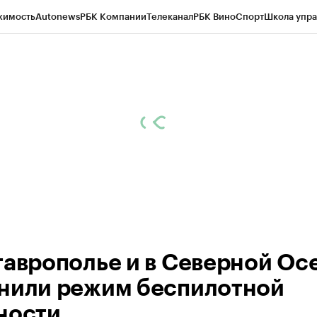
жимость
Autonews
РБК Компании
Телеканал
РБК Вино
Спорт
Школа упра
ипто
РБК Бизнес-среда
Дискуссионный клуб
Исследования
Кредитные 
Экономика
Бизнес
Технологии и медиа
Финансы
Рынок наличной валю
таврополье и в Северной Ос
нили режим беспилотной
ности