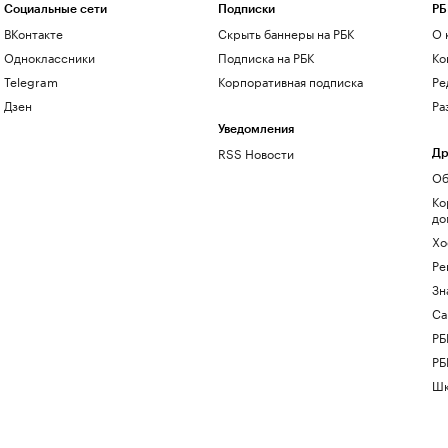
Социальные сети
Подписки
РБ
ВКонтакте
Скрыть баннеры на РБК
О 
Одноклассники
Подписка на РБК
Ко
Telegram
Корпоративная подписка
Ре
Дзен
Ра
Уведомления
RSS Новости
Др
Об
Ко
до
Хо
Ре
Зн
Са
РБ
РБ
Шк