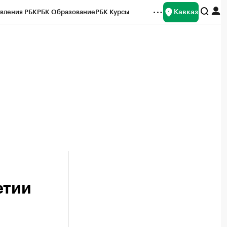
Кавказ
вления РБК
РБК Образование
РБК Курсы
рейтинги
Франшизы
Газета
Спецпроекты СПб
ты
етии