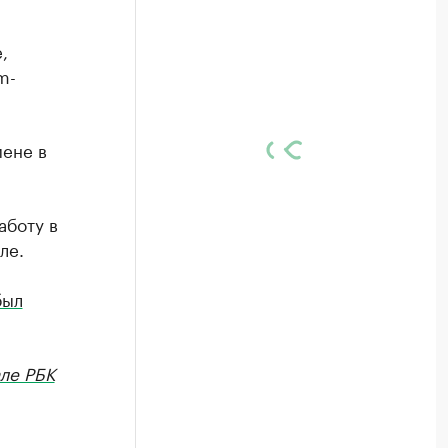
,
m-
ене в
аботу в
ле.
был
ле РБК