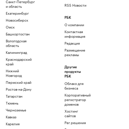
Санкт-Петербург
RSS Новости
и область
Екатеринбург
РБК
Новосибирск
О компании
Омск
Контактная
Башкортостан
информация
Вологодская
Редакция
область
Размещение
Калининград
рекламы
Краснодарский
край
Другие
Нижний
продукты
Новгород
РБК
Пермский край
Облако для
бизнеса
Ростов-на-Дону
Корпоративный
Татарстан
регистратор
Тюмень
доменов
Черноземье
Хостинг
сайтов
Кавказ
Рег.решения
Карелия