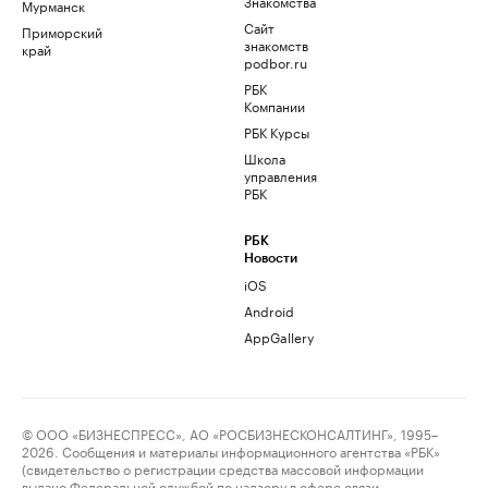
Знакомства
Мурманск
Сайт
Приморский
знакомств
край
podbor.ru
РБК
Компании
РБК Курсы
Школа
управления
РБК
РБК
Новости
iOS
Android
AppGallery
© ООО «БИЗНЕСПРЕСС», АО «РОСБИЗНЕСКОНСАЛТИНГ», 1995–
2026. Сообщения и материалы информационного агентства «РБК»
(свидетельство о регистрации средства массовой информации
выдано Федеральной службой по надзору в сфере связи,