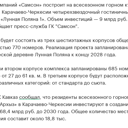
омпаний «Самсон» построит на всесезонном горном 
в Карачаево-Черкесии четырехзвездочный гостиничн
«Лунная Поляна 1». Объем инвестиций — 9 млрд руб.
бщает пресс-служба ГК "Самсон".
 будет состоять из трех шестиэтажных корпусов общ
тью 770 номеров. Реализация проекта запланирован
ской деревне Лунная Поляна к концу 2028 года.
 и втором корпусе комплекса запланированы 685 но
от 27 до 61 кв. м. В третьем корпусе будут располо
азличных категорий: от стандарта до сьюта.
К Кавказ
сообщал
, что резиденты всесезонного горно
«Архыз» в Карачаево-Черкесии инвестируют в создан
68,4 млрд руб. до 2030 года. Общее количество мес
я составит около 18,8 тыс.