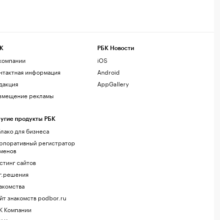
К
РБК Новости
компании
iOS
нтактная информация
Android
дакция
AppGallery
змещение рекламы
угие продукты РБК
лако для бизнеса
рпоративный регистратор
менов
стинг сайтов
г.решения
акомства
йт знакомств podbor.ru
К Компании