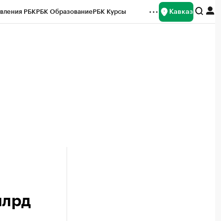
Кавказ
вления РБК
РБК Образование
РБК Курсы
рейтинги
Франшизы
Газета
Спецпроекты СПб
ты
млрд