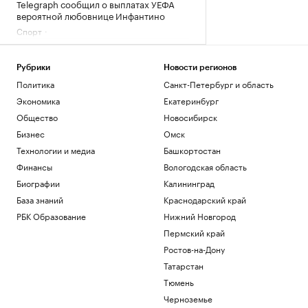
Telegraph сообщил о выплатах УЕФА
вероятной любовнице Инфантино
Спорт
Ученые оценили риски от созданных с
помощью ИИ искусственных вирусов
Рубрики
Новости регионов
Общество
Политика
Санкт-Петербург и область
«Ноев ковчег»: почему в восточной
Арктике эволюция шла непрерывно
Экономика
Екатеринбург
РБК и УК Первая
Общество
Новосибирск
Сооснователь Wikipedia назвал ее
Бизнес
Омск
рупором пропаганды под эгидой ЦРУ
Технологии и медиа
Башкортостан
Технологии и медиа
Зеленский встретился с президентом
Финансы
Вологодская область
Сербии Вучичем
Биографии
Калининград
Политика
База знаний
Краснодарский край
РБК Образование
Нижний Новгород
Загрузить еще
Пермский край
Ростов-на-Дону
Татарстан
Тюмень
Черноземье