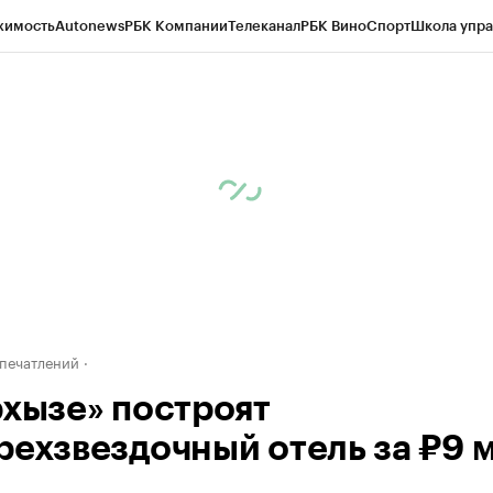
жимость
Autonews
РБК Компании
Телеканал
РБК Вино
Спорт
Школа упра
ипто
РБК Бизнес-среда
Дискуссионный клуб
Исследования
Кредитные 
Экономика
Бизнес
Технологии и медиа
Финансы
Рынок наличной валю
печатлений
рхызе» построят
рехзвездочный отель за ₽9 