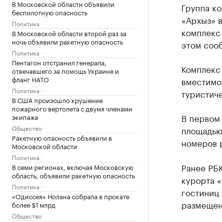
В Московской области объявили
Группа к
беспилотную опасность
«Архыз» 
Политика
комплекс 
В Московской области второй раз за
ночь объявили ракетную опасность
этом соо
Политика
Пентагон отстранил генерала,
Комплекс
отвечавшего за помощь Украине и
фланг НАТО
вместимос
Политика
туристиче
В США произошло крушение
пожарного вертолета с двумя членами
В первом
экипажа
Общество
площадью 
Ракетную опасность объявили в
номеров р
Московской области
Политика
Ранее РБ
В семи регионах, включая Московскую
область, объявили ракетную опасность
курорта 
Политика
гостиниц 
«Одиссея» Нолана собрала в прокате
размещени
более $1 млрд
Общество