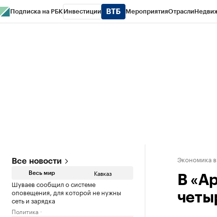
Подписка на РБК
Инвестиции
Мероприятия
Отрасли
Недви
РБК Life
Тренды
Визионеры
Национальные проекты
Город
Стиль
Кр
Конференции СПб
Спецпроекты
Проверка контрагентов
Политика
Экономика в
Все новости
Кавказ
Весь мир
В «А
Шуваев сообщил о системе
оповещения, для которой не нужны
четы
сеть и зарядка
Политика