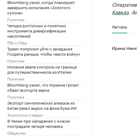
Bloomberg узнал, когда планируют
Оператив
завершить испытания «Золотого
Кавказ
. А
купола»
Политика
Четыре доступных и понятных
Авторы
инструмента диверсификации
накоплений
РБК и Сбер
Ирина Ники
Трамп попросил уйти с заседания
Госдепа раньше, чтобы «вести войну»
Политика
Испания ввела контроль на границе
для путешественников из Италии
Политика
Bloomberg узнал, что Украине грозит
обвал экспорта зерна
Политика
Экспорт синтетических алмазов из
Китая резко вырос на фоне бума ИИ
Технологии и медиа
В Чехии при нападении с ножом
пострадали четыре человека
Общество