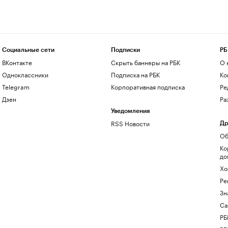
Социальные сети
Подписки
РБ
ВКонтакте
Скрыть баннеры на РБК
О 
Одноклассники
Подписка на РБК
Ко
Telegram
Корпоративная подписка
Ре
Дзен
Ра
Уведомления
RSS Новости
Др
Об
Ко
до
Хо
Ре
Зн
Са
РБ