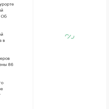
курорте
ый
 Об
ей
а в
меров
жены 86
го
ие
т