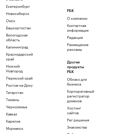
Екатеринбург
РБК
Новосибирск
О компании
Омск
Контактная
Башкортостан
информация
Вологодская
Редакция
область
Размещение
Калининград
рекламы
Краснодарский
край
Другие
Нижний
продукты
Новгород
РБК
Пермский край
Облако для
бизнеса
Ростов-на-Дону
Корпоративный
Татарстан
регистратор
Тюмень
доменов
Черноземье
Хостинг
сайтов
Кавказ
Рег.решения
Карелия
Знакомства
Мурманск
Сайт