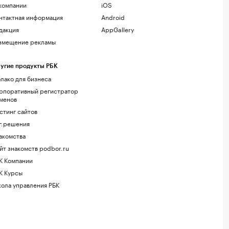
компании
iOS
нтактная информация
Android
дакция
AppGallery
змещение рекламы
угие продукты РБК
лако для бизнеса
рпоративный регистратор
менов
стинг сайтов
г.решения
акомства
йт знакомств podbor.ru
К Компании
К Курсы
ола управления РБК