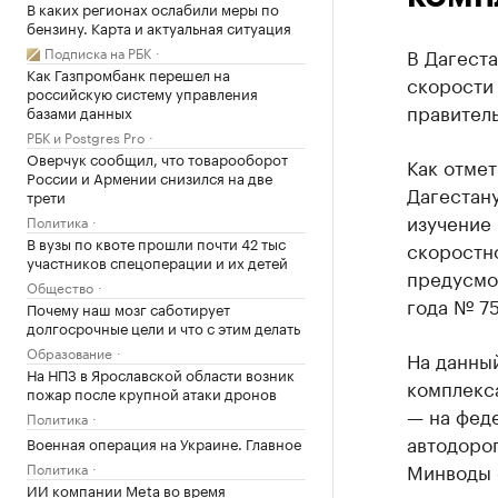
В каких регионах ослабили меры по
бензину. Карта и актуальная ситуация
Подписка на РБК
В Дагест
Как Газпромбанк перешел на
скорости 
российскую систему управления
правитель
базами данных
РБК и Postgres Pro
Оверчук сообщил, что товарооборот
Как отме
России и Армении снизился на две
Дагестан
трети
изучение 
Политика
В вузы по квоте прошли почти 42 тыс
скоростно
участников спецоперации и их детей
предусмо
Общество
года № 75
Почему наш мозг саботирует
долгосрочные цели и что с этим делать
Образование
На данны
На НПЗ в Ярославской области возник
комплекс
пожар после крупной атаки дронов
— на феде
Политика
автодоро
Военная операция на Украине. Главное
Минводы —
Политика
ИИ компании Meta во время