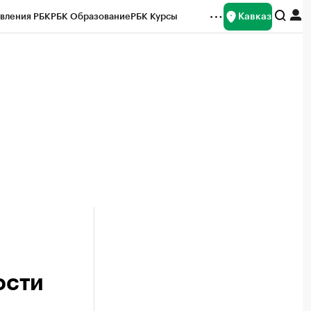
Кавказ
вления РБК
РБК Образование
РБК Курсы
рейтинги
Франшизы
Газета
Спецпроекты СПб
ты
ости