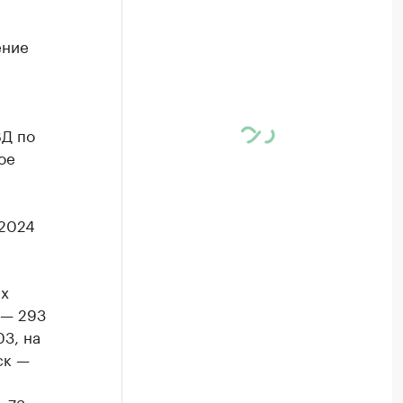
ение
ВД по
ое
.2024
ых
 — 293
03, на
ск —