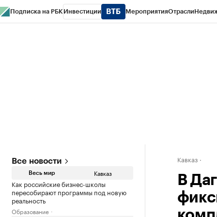
Подписка на РБК
Инвестиции
Мероприятия
Отрасли
Недви
РБК Life
Тренды
Визионеры
Национальные проекты
Город
Стиль
Кр
Конференции СПб
Спецпроекты
Проверка контрагентов
Политика
Кавказ
Все новости
Кавказ
Весь мир
В Да
Как российские бизнес-школы
пересобирают программы под новую
фикс
реальность
Образование
комп