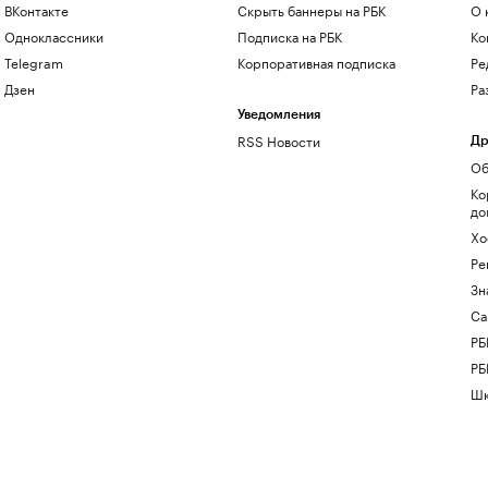
ВКонтакте
Скрыть баннеры на РБК
О 
Одноклассники
Подписка на РБК
Ко
Telegram
Корпоративная подписка
Ре
Дзен
Ра
Уведомления
RSS Новости
Др
Об
Ко
до
Хо
Ре
Зн
Са
РБ
РБ
Шк