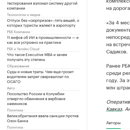
комплексо
тестирования взломал систему другой
на дорога
компании
Технологии и медиа
Отпуск без «сюрпризов»: пять вещей, о
«За 4 мес
которых туристы жалеют в аэропорту
документи
РБК Компании
непосредс
11 мифов об ИИ в промышленности — и
как все устроено на практике
на встреч
РБК и Yandex Cloud
Садиков.
Что такое Executive MBA и зачем
получать эту степень
Ранее РБ
Образование
Суды и новые траты. Чем еще грозит
среди ре
водителям запрет сверхвыплат по
году. За 
ОСАГО
млн штра
Авто
Посольство России в Колумбии
отвергло обвинения в вербовке
Оператив
наемников
Кавказ
. А
Политика
Великобритания ввела санкции против
Озон Банка
Авторы
Политика