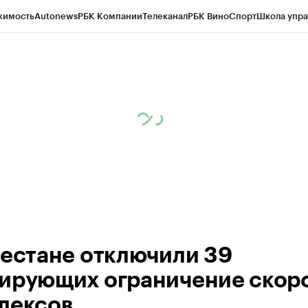
жимость
Autonews
РБК Компании
Телеканал
РБК Вино
Спорт
Школа упра
ипто
РБК Бизнес-среда
Дискуссионный клуб
Исследования
Кредитные 
Экономика
Бизнес
Технологии и медиа
Финансы
Рынок наличной валю
гестане отключили 39
ирующих ограничение скор
лексов