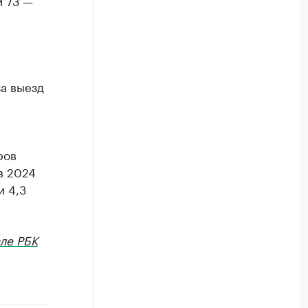
и 73 —
за выезд
ров
в 2024
и 4,3
ле РБК