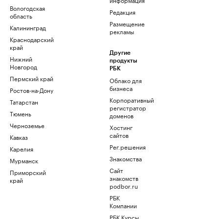
Вологодская
Редакция
область
Размещение
Калининград
рекламы
Краснодарский
край
Другие
Нижний
продукты
Новгород
РБК
Пермский край
Облако для
бизнеса
Ростов-на-Дону
Корпоративный
Татарстан
регистратор
Тюмень
доменов
Черноземье
Хостинг
сайтов
Кавказ
Рег.решения
Карелия
Знакомства
Мурманск
Сайт
Приморский
знакомств
край
podbor.ru
РБК
Компании
РБК Курсы