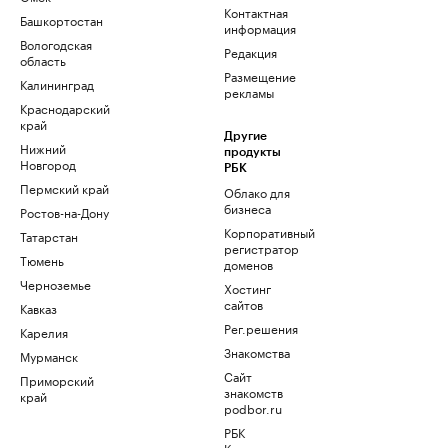
Контактная
Башкортостан
информация
Вологодская
Редакция
область
Размещение
Калининград
рекламы
Краснодарский
край
Другие
Нижний
продукты
Новгород
РБК
Пермский край
Облако для
бизнеса
Ростов-на-Дону
Корпоративный
Татарстан
регистратор
Тюмень
доменов
Черноземье
Хостинг
сайтов
Кавказ
Рег.решения
Карелия
Знакомства
Мурманск
Сайт
Приморский
знакомств
край
podbor.ru
РБК
Компании