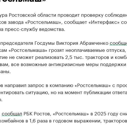
ура Ростовской области проводит проверку соблюде
ков завода «Ростсельмаш», сообщает «Интерфакс» со
на пресс-службу ведомства.
мпредседателя Госдумы Виктория Абрамченко
сообщи
кам «Ростсельмаша» грозят неоплачиваемые отпуска,
ие не сможет реализовать 2,5 тыс. тракторов и комб
овам, все возможные антикризисные меры поддержки
ваны.
ов направил запрос в компанию «Ростсельмаш» с про
тировать ситуацию, но на момент публикации ответа
.
е
сообщал
РБК Ростов, «Ростсельмаш» в 2025 году сн
комбайнов в 1,6 раза в годовом выражении, тракторо