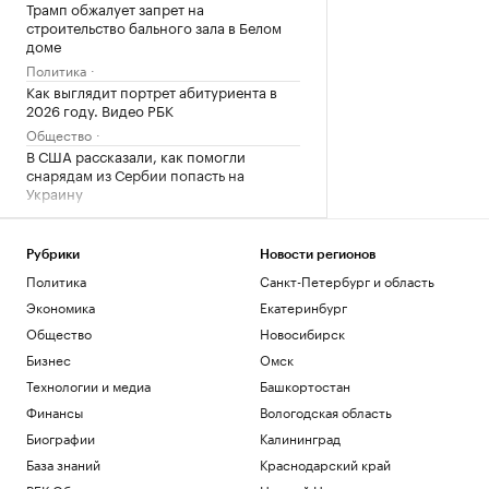
Трамп обжалует запрет на
строительство бального зала в Белом
доме
Политика
Как выглядит портрет абитуриента в
2026 году. Видео РБК
Общество
В США рассказали, как помогли
снарядам из Сербии попасть на
Украину
Политика
Будущее Ходынского поля: от пашни и
аэродрома до города в городе
Рубрики
Новости регионов
Политика
Санкт-Петербург и область
РБК и Stone
Звезда НБА избежал наказания за
Экономика
Екатеринбург
незаконное ношение оружия
Общество
Новосибирск
Спорт
Бизнес
Омск
Технологии и медиа
Башкортостан
Загрузить еще
Финансы
Вологодская область
Биографии
Калининград
База знаний
Краснодарский край