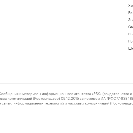
Хо
Ре
Зн
Са
РБ
РБ
Шк
ения и материалы информационного агентства «РБК» (свидетельство о 
овых коммуникаций (Роскомнадзор) 09.12.2015 за номером ИА №ФС77-63848) 
 связи, информационных технологий и массовых коммуникаций (Роскомнадз