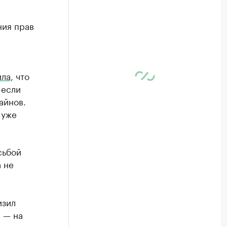
ния прав
ла
, что
 если
айнов.
 уже
сьбой
 не
изил
в — на