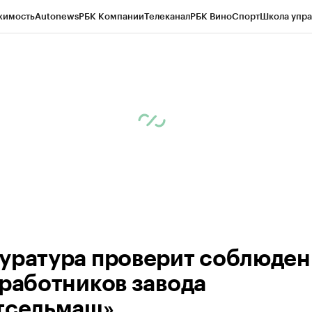
жимость
Autonews
РБК Компании
Телеканал
РБК Вино
Спорт
Школа упра
ипто
РБК Бизнес-среда
Дискуссионный клуб
Исследования
Кредитные 
Экономика
Бизнес
Технологии и медиа
Финансы
Рынок наличной валю
уратура проверит соблюден
 работников завода
тсельмаш»