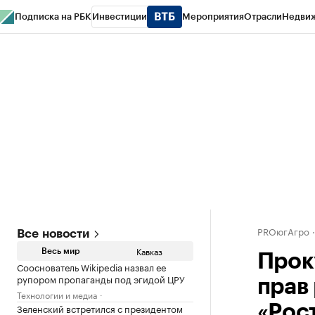
Подписка на РБК
Инвестиции
Мероприятия
Отрасли
Недви
РБК Life
Тренды
Визионеры
Национальные проекты
Город
Стиль
Кр
Конференции СПб
Спецпроекты
Проверка контрагентов
Политика
PROюгАгро
Все новости
Кавказ
Весь мир
Прок
Сооснователь Wikipedia назвал ее
рупором пропаганды под эгидой ЦРУ
прав
Технологии и медиа
Зеленский встретился с президентом
«Рос