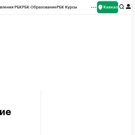
Кавказ
вления РБК
РБК Образование
РБК Курсы
рейтинги
Франшизы
Газета
Спецпроекты СПб
ты
ие