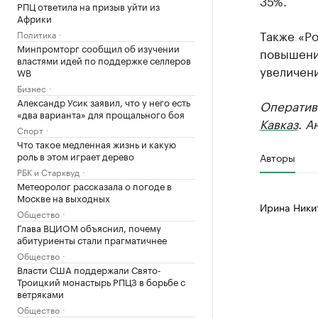
35%.
РПЦ ответила на призыв уйти из
Африки
Также «Р
Политика
Минпромторг сообщил об изучении
повышени
властями идей по поддержке селлеров
увеличен
WB
Бизнес
Александр Усик заявил, что у него есть
Оператив
«два варианта» для прощального боя
Кавказ
. А
Спорт
Что такое медленная жизнь и какую
роль в этом играет дерево
Авторы
РБК и Старквуд
Метеоролог рассказала о погоде в
Москве на выходных
Ирина Ники
Общество
Глава ВЦИОМ объяснил, почему
абитуриенты стали прагматичнее
Общество
Власти США поддержали Свято-
Троицкий монастырь РПЦЗ в борьбе с
ветряками
Общество