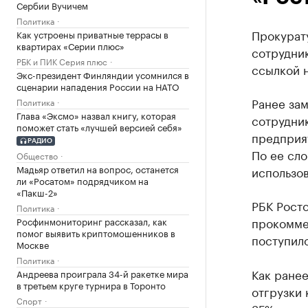
Сербии Вучичем
Политика
Прокурат
Как устроены приватные террасы в
квартирах «Серии плюс»
сотрудни
РБК и ПИК Серия плюс
ссылкой 
Экс-президент Финляндии усомнился в
сценарии нападения России на НАТО
Ранее за
Политика
Глава «Эксмо» назвал книгу, которая
сотрудни
поможет стать «лучшей версией себя»
предприят
РАДИО
По ее сл
Общество
Мадьяр ответил на вопрос, останется
использо
ли «Росатом» подрядчиком на
«Пакш-2»
РБК Рост
Политика
прокоммен
Росфинмониторинг рассказал, как
помог выявить криптомошенников в
поступило
Москве
Политика
Как ране
Андреева проиграла 34-й ракетке мира
в третьем круге турнира в Торонто
отгрузки 
Спорт