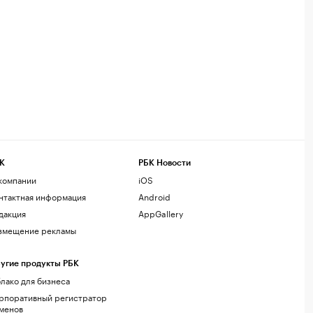
К
РБК Новости
компании
iOS
нтактная информация
Android
дакция
AppGallery
змещение рекламы
угие продукты РБК
лако для бизнеса
рпоративный регистратор
менов