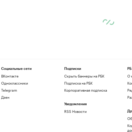
Социальные сети
Подписки
РБ
ВКонтакте
Скрыть баннеры на РБК
О 
Одноклассники
Подписка на РБК
Ко
Telegram
Корпоративная подписка
Ре
Дзен
Ра
Уведомления
RSS Новости
Др
Об
Ко
до