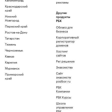
рекламы
Краснодарский
край
Другие
Нижний
продукты
Новгород
РБК
Пермский край
Облако для
бизнеса
Ростов-на-Дону
Корпоративный
Татарстан
регистратор
Тюмень
доменов
Черноземье
Хостинг
сайтов
Кавказ
Рег.решения
Карелия
Знакомства
Мурманск
Сайт
Приморский
знакомств
край
podbor.ru
РБК
Компании
РБК Курсы
Школа
управления
РБК