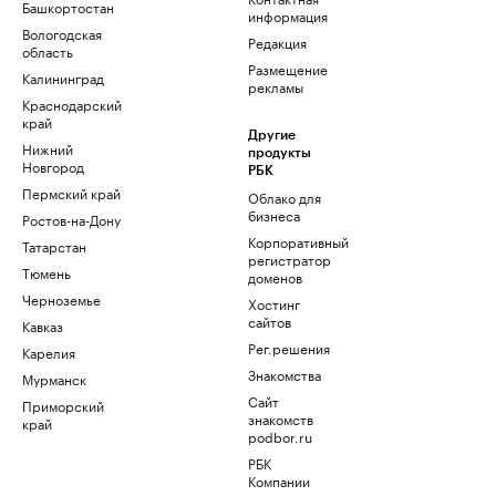
Башкортостан
информация
Вологодская
Редакция
область
Размещение
Калининград
рекламы
Краснодарский
край
Другие
Нижний
продукты
Новгород
РБК
Пермский край
Облако для
бизнеса
Ростов-на-Дону
Корпоративный
Татарстан
регистратор
Тюмень
доменов
Черноземье
Хостинг
сайтов
Кавказ
Рег.решения
Карелия
Знакомства
Мурманск
Сайт
Приморский
знакомств
край
podbor.ru
РБК
Компании