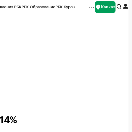
Кавказ
вления РБК
РБК Образование
РБК Курсы
рейтинги
Франшизы
Газета
Спецпроекты СПб
ты
 14%