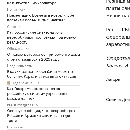
Разница 
не выпустили из изолятора
платы сви
Политика
жизни на
Презентацию Возиньи в новом клубе
посетили более 30 тыс. человек
Спорт
Ранее РБ
Как российские бизнес-школы
федеральн
пересобирают программы под новую
реальность
заработны
Образование
От каких материалов при ремонте дома
Оператив
стоит отказаться в 2026 году
Кавказ
. А
Недвижимость
В каких регионах ослабили меры по
бензину. Карта и актуальная ситуация
Авторы
Подписка на РБК
Как Газпромбанк перешел на
российскую систему управления
базами данных
Сабина Диб
РБК и Postgres Pro
Оверчук сообщил, что товарооборот
России и Армении снизился на две
трети
Политика