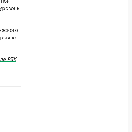
тной
 уровень
азского
уровню
ле РБК