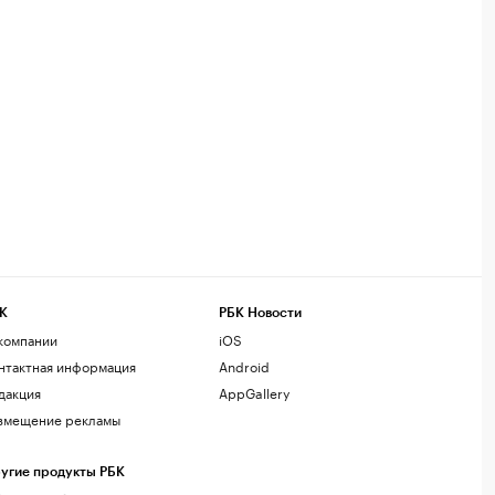
К
РБК Новости
компании
iOS
нтактная информация
Android
дакция
AppGallery
змещение рекламы
угие продукты РБК