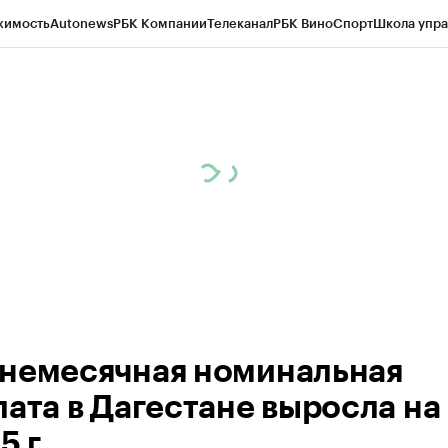
жимость
Autonews
РБК Компании
Телеканал
РБК Вино
Спорт
Школа упра
ипто
РБК Бизнес-среда
Дискуссионный клуб
Исследования
Кредитные 
Экономика
Бизнес
Технологии и медиа
Финансы
Рынок наличной валю
немесячная номинальная
лата в Дагестане выросла на
5 г.