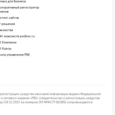
лако для бизнеса
рпоративный регистратор
менов
стинг сайтов
г.решения
акомства
йт знакомств podbor.ru
К Компании
К Курсы
ола управления РБК
регистрации средства массовой информации выдано Федеральной
и сетевого издания «РБК» (свидетельство о регистрации средства
ор) 03.12.2021 за номером ЭЛ №ФС77-82385) сопровождаются