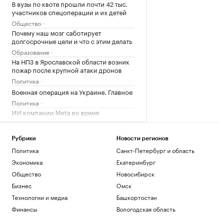
В вузы по квоте прошли почти 42 тыс.
участников спецоперации и их детей
Общество
Почему наш мозг саботирует
долгосрочные цели и что с этим делать
Образование
На НПЗ в Ярославской области возник
пожар после крупной атаки дронов
Политика
Военная операция на Украине. Главное
Политика
ИИ компании Meta во время
тестирования взломал систему другой
компании
Технологии и медиа
Рубрики
Новости регионов
Политика
Санкт-Петербург и область
Загрузить еще
Экономика
Екатеринбург
Общество
Новосибирск
Бизнес
Омск
Технологии и медиа
Башкортостан
Финансы
Вологодская область