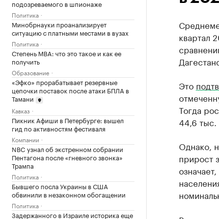
подозреваемого в шпионаже
Политика
Среднемес
Минобрнауки проанализирует
ситуацию с платными местами в вузах
квартал 2
Политика
сравнени
Степень MBA: что это такое и как ее
Дагестанс
получить
Образование
«Эфко» прорабатывает резервные
Это
подт
цепочки поставок после атаки БПЛА в
отмеченну
Тамани
Тогда рос
Кавказ
Пикник Афиши в Петербурге: вышел
44,6 тыс.
гид по активностям фестиваля
Компании
Однако, н
NBC узнал об экстренном собрании
прирост з
Пентагона после «гневного звонка»
Трампа
означает,
Политика
населения
Бывшего посла Украины в США
номиналь
обвинили в незаконном обогащении
Политика
Задержанного в Израиле историка еще