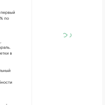
 первый
1% по
,
раль.
етки в
льный
бности