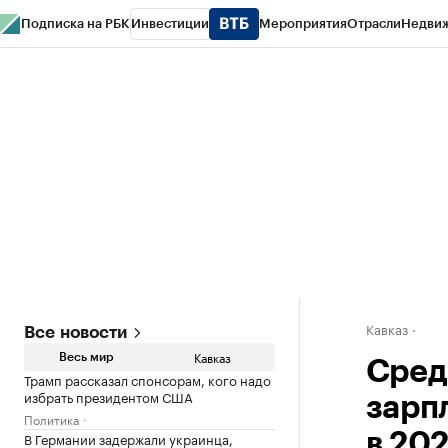
Подписка на РБК
Инвестиции
Мероприятия
Отрасли
Недви
РБК Life
Тренды
Визионеры
Национальные проекты
Город
Стиль
Кр
Конференции СПб
Спецпроекты
Проверка контрагентов
Политика
Кавказ
Все новости
Кавказ
Весь мир
Сред
Трамп рассказал спонсорам, кого надо
избрать президентом США
зарп
Политика
В Германии задержали украинца,
в 202