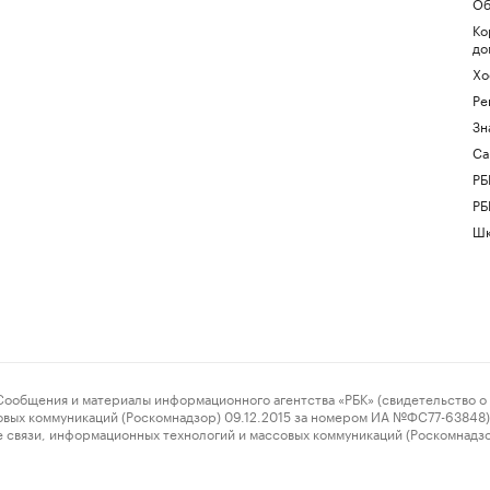
Об
Ко
до
Хо
Ре
Зн
Са
РБ
РБ
Шк
ения и материалы информационного агентства «РБК» (свидетельство о 
овых коммуникаций (Роскомнадзор) 09.12.2015 за номером ИА №ФС77-63848) 
 связи, информационных технологий и массовых коммуникаций (Роскомнадз