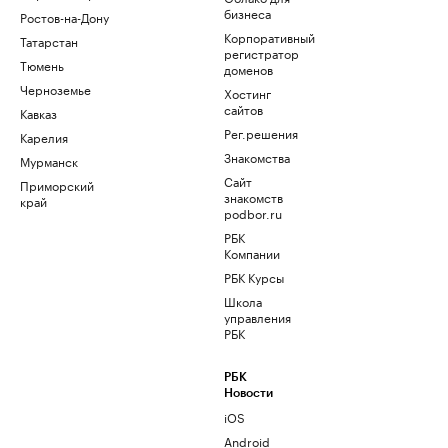
бизнеса
Ростов-на-Дону
Корпоративный
Татарстан
регистратор
Тюмень
доменов
Черноземье
Хостинг
сайтов
Кавказ
Рег.решения
Карелия
Знакомства
Мурманск
Сайт
Приморский
знакомств
край
podbor.ru
РБК
Компании
РБК Курсы
Школа
управления
РБК
РБК
Новости
iOS
Android