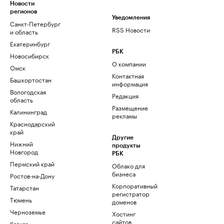
Новости
регионов
Уведомления
Санкт-Петербург
RSS Новости
и область
Екатеринбург
РБК
Новосибирск
О компании
Омск
Контактная
Башкортостан
информация
Вологодская
Редакция
область
Размещение
Калининград
рекламы
Краснодарский
край
Другие
Нижний
продукты
Новгород
РБК
Пермский край
Облако для
бизнеса
Ростов-на-Дону
Корпоративный
Татарстан
регистратор
Тюмень
доменов
Черноземье
Хостинг
сайтов
Кавказ