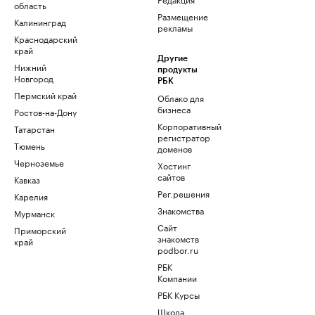
область
Размещение
Калининград
рекламы
Краснодарский
край
Другие
Нижний
продукты
Новгород
РБК
Пермский край
Облако для
бизнеса
Ростов-на-Дону
Корпоративный
Татарстан
регистратор
Тюмень
доменов
Черноземье
Хостинг
сайтов
Кавказ
Рег.решения
Карелия
Знакомства
Мурманск
Сайт
Приморский
знакомств
край
podbor.ru
РБК
Компании
РБК Курсы
Школа