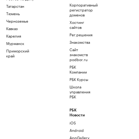
Корпоративный
Татарстан
регистратор
Тюмень
доменов
Черноземье
Хостинг
сайтов
Кавказ
Рег.решения
Карелия
Знакомства
Мурманск
Сайт
Приморский
знакомств
край
podbor.ru
РБК
Компании
РБК Курсы
Школа
управления
РБК
РБК
Новости
iOS
Android
AppGallery