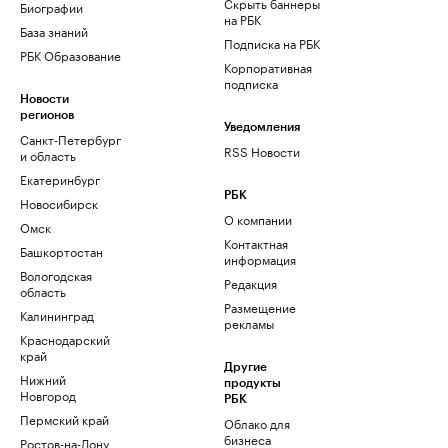
Скрыть баннеры
Биографии
на РБК
База знаний
Подписка на РБК
РБК Образование
Корпоративная
подписка
Новости
регионов
Уведомления
Санкт-Петербург
RSS Новости
и область
Екатеринбург
РБК
Новосибирск
О компании
Омск
Контактная
Башкортостан
информация
Вологодская
Редакция
область
Размещение
Калининград
рекламы
Краснодарский
край
Другие
Нижний
продукты
Новгород
РБК
Пермский край
Облако для
бизнеса
Ростов-на-Дону