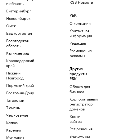
RSS Новости
и область
Екатеринбург
РБК
Новосибирск
О компании
Омск
Контактная
Башкортостан
информация
Вологодская
Редакция
область
Размещение
Калининград
рекламы
Краснодарский
край
Другие
Нижний
продукты
Новгород
РБК
Пермский край
Облако для
бизнеса
Ростов-на-Дону
Корпоративный
Татарстан
регистратор
Тюмень
доменов
Черноземье
Хостинг
сайтов
Кавказ
Рег.решения
Карелия
Знакомства
Мурманск