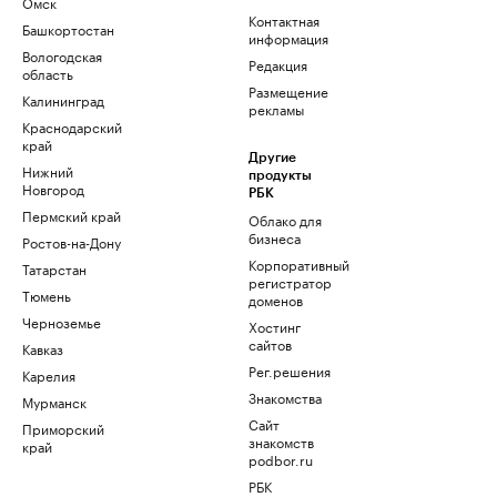
Омск
Контактная
Башкортостан
информация
Вологодская
Редакция
область
Размещение
Калининград
рекламы
Краснодарский
край
Другие
Нижний
продукты
Новгород
РБК
Пермский край
Облако для
бизнеса
Ростов-на-Дону
Корпоративный
Татарстан
регистратор
Тюмень
доменов
Черноземье
Хостинг
сайтов
Кавказ
Рег.решения
Карелия
Знакомства
Мурманск
Сайт
Приморский
знакомств
край
podbor.ru
РБК