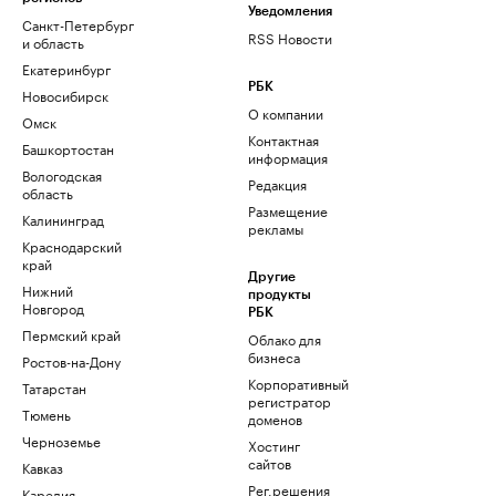
Уведомления
Санкт-Петербург
RSS Новости
и область
Екатеринбург
РБК
Новосибирск
О компании
Омск
Контактная
Башкортостан
информация
Вологодская
Редакция
область
Размещение
Калининград
рекламы
Краснодарский
край
Другие
Нижний
продукты
Новгород
РБК
Пермский край
Облако для
бизнеса
Ростов-на-Дону
Корпоративный
Татарстан
регистратор
Тюмень
доменов
Черноземье
Хостинг
сайтов
Кавказ
Рег.решения
Карелия