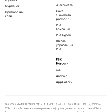
Знакомства
Мурманск
Сайт
Приморский
знакомств
край
podbor.ru
РБК
Компании
РБК Курсы
Школа
управления
РБК
РБК
Новости
iOS
Android
AppGallery
© ООО «БИЗНЕСПРЕСС», АО «РОСБИЗНЕСКОНСАЛТИНГ», 1995–
2026. Сообщения и материалы информационного агентства «РБК»
(свидетельство о регистрации средства массовой информации